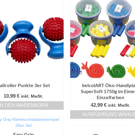
Produkt
weist
mehrere
Varianten
auf.
Die
Optionen
können
auf
der
Produktseite
gewählt
werden
allroller Punkte 3er Set
belcolART Öko-Handipla
SuperSoft 1750g im Eime
10,99
€
inkl. MwSt.
Einzelfarben
42,99
€
IN DEN WARENKORB
inkl. MwSt.
AUSFÜHRUNG WÄHL
Dieses
Produkt
weist
Easy Grip