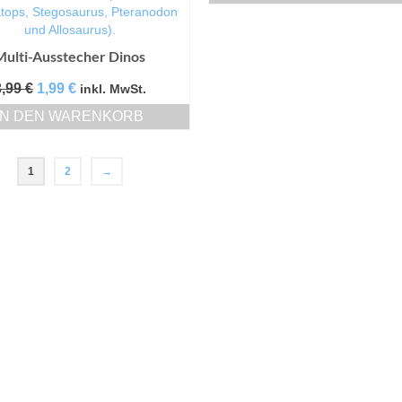
Multi-Ausstecher Dinos
Ursprünglicher
Aktueller
3,99
€
1,99
€
inkl. MwSt.
Preis
Preis
IN DEN WARENKORB
war:
ist:
3,99 €
1,99 €.
1
2
→