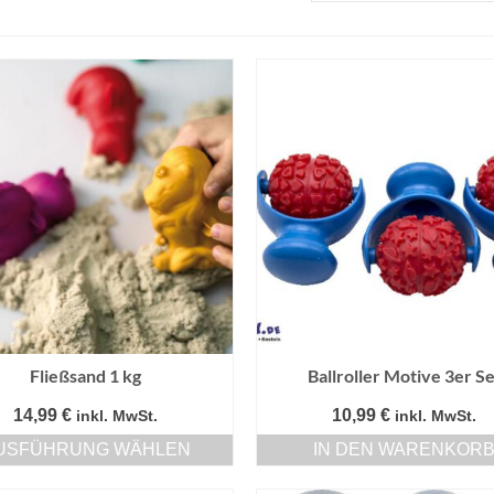
Fließsand 1 kg
Ballroller Motive 3er Se
14,99
€
10,99
€
inkl. MwSt.
inkl. MwSt.
USFÜHRUNG WÄHLEN
IN DEN WARENKOR
Dieses