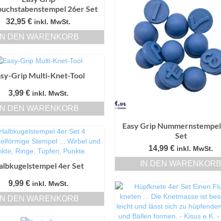
mehrere
buchstabenstempel 26er Set
Varianten
32,95
€
inkl. MwSt.
auf.
IN DEN WARENKORB
Die
Optionen
können
auf
sy-Grip Multi-Knet-Tool
der
Produktseite
3,99
€
inkl. MwSt.
gewählt
werden
IN DEN WARENKORB
Easy Grip Nummernstempel
Set
14,99
€
inkl. MwSt.
IN DEN WARENKOR
albkugelstempel 4er Set
9,99
€
inkl. MwSt.
IN DEN WARENKORB