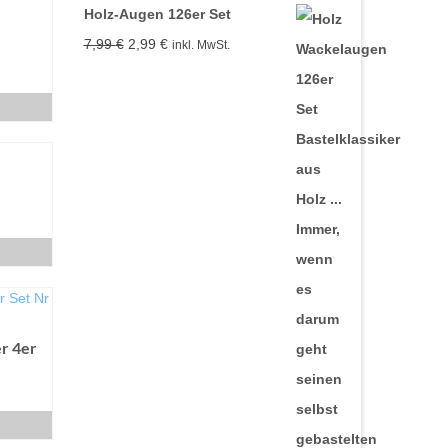
Holz-Augen 126er Set
Ursprünglicher
Aktueller
7,99
€
2,99
€
inkl. MwSt.
Preis
Preis
war:
ist:
7,99 €
2,99 €.
er 4er
B