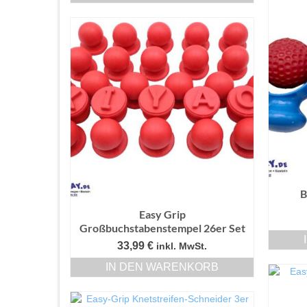
B
Easy Grip
Großbuchstabenstempel 26er Set
33,99
€
inkl. MwSt.
IN DEN WARENKORB