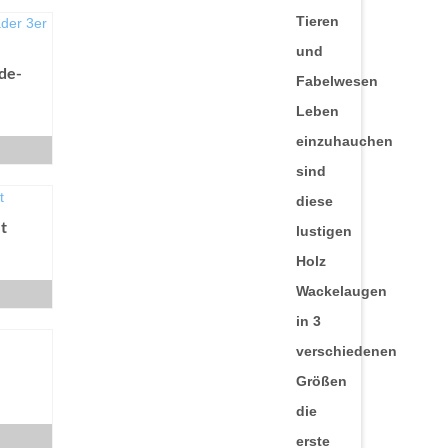
de-
B
t
B
B