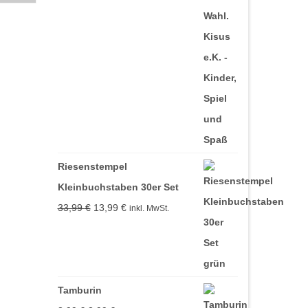
Riesenstempel
Kleinbuchstaben 30er Set
Ursprünglicher
Aktueller
33,99
€
13,99
€
inkl. MwSt.
Preis
Preis
war:
ist:
33,99 €
13,99 €.
Tamburin