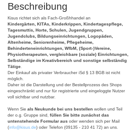
Beschreibung
Kisus richtet sich als Fach-Großhhandel an
Kindergärten, KITAs, Kinderkrippen, Kindertagespflege,
Tagesmuttis, Horte, Schulen, Jugendgruppen,
Jugendclubs, Bildungseinrichtungen, Logopäden,
Altenheime, Seniorenheime, Pflegeheime,
Behinderteneinrichtungen, WfbM, (Sport-)Vereine,
Physiotherapeuten, vergleichbare (soziale) Einrichtungen,
Selbständige im Kreativbereich und sonstige selbständig
Tätige
.
Der Einkauf als privater Verbraucher iSd § 13 BGB ist nicht
möglich.
Daher ist die Darstellung und der Bestellprozess des Shops
eingeschränkt und nur für registrierte und eingeloggte Nutzer
voll sichtbar und nutzbar.
Wenn Sie
als Neukunde bei uns bestellen
wollen und Teil
der o.g. Gruppe sind,
füllen Sie bitte zunächst das
untenstehende Formular aus
oder wenden sich per Mail
(
info@kisus.de
) oder Telefon (09135 - 210 41 72) an uns.