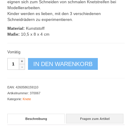
eignen sich zum Schneiden von schmalen Knetstreifen bei
Modellierarbeiten.
Kinder werden es lieben, mit den 3 verschiedenen
Schneidrädern zu experimentieren.
Material:
Kunststoff
Maße:
10,5 x 8 x 4 cm
Vorrätig
Easy-
IN DEN WARENKORB
Grip
Knetstreifen-
Schneider
3er
EAN:
4260586159110
Set
Artikelnummer:
370067
Menge
Kategorie:
Knete
Beschreibung
Fragen zum Artikel