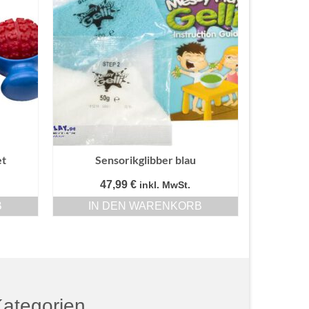
et
Sensorikglibber blau
47,99
€
inkl. MwSt.
B
IN DEN WARENKORB
ategorien