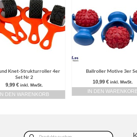
und Knet-Strukturroller 4er
Ballroller Motive 3er S
Set Nr 2
10,99
€
inkl. MwSt.
9,99
€
inkl. MwSt.
IN DEN WARENKOR
IN DEN WARENKORB
Products
K