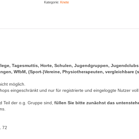
Kategorie:
Knete
pflege, Tagesmuttis, Horte, Schulen, Jugendgruppen, Jugendclub
gen, WfbM, (Sport-)Vereine, Physiotherapeuten, vergleichbare (s
nicht möglich.
hops eingeschränkt und nur für registrierte und eingeloggte Nutzer voll
 Teil der o.g. Gruppe sind,
füllen Sie bitte zunächst das untenste
ns.
1 72