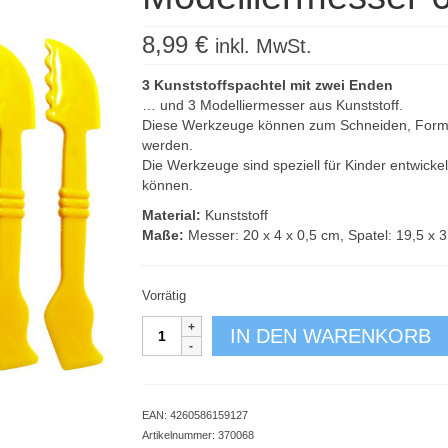
8,99
€
inkl. MwSt.
3 Kunststoffspachtel mit zwei Enden
… und 3 Modelliermesser aus Kunststoff.
Diese Werkzeuge können zum Schneiden, Forme
werden.
Die Werkzeuge sind speziell für Kinder entwicke
können.
Material:
Kunststoff
Maße:
Messer: 20 x 4 x 0,5 cm, Spatel: 19,5 x 3
Vorrätig
Modelliermesser
IN DEN WARENKORB
6er
Set
Menge
EAN:
4260586159127
Artikelnummer:
370068