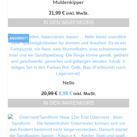
Muldenkipper
31,99
€
inkl. MwSt.
IN DEN WARENKORB
ANGEBOT!
Nello
Ursprünglicher
Aktueller
20,99
€
8,99
€
inkl. MwSt.
Preis
Preis
IN DEN WARENKORB
war:
ist:
20,99 €
8,99 €.