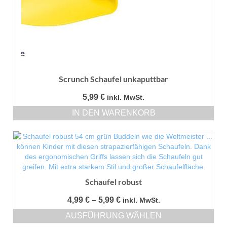
Scrunch Schaufel unkaputtbar
5,99
€
inkl. MwSt.
IN DEN WARENKORB
Schaufel robust
Preisspanne:
4,99
€
–
5,99
€
inkl. MwSt.
4,99 €
AUSFÜHRUNG WÄHLEN
bis