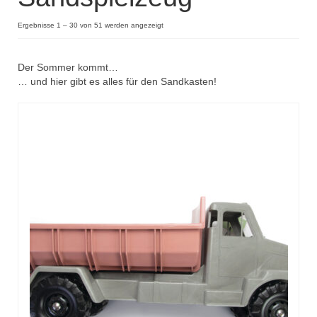
Kisus Katalog anfordern
Ergebnisse 1 – 30 von 51 werden angezeigt
Newsletter
Der Sommer kommt…
… und hier gibt es alles für den Sandkasten!
Kontakt
Log In / Mein Konto
Products
search