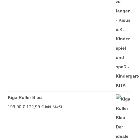
Kiga Roller Blau
Ursprünglicher
Aktueller
199,90
€
172,99
€
inkl. MwSt.
Preis
Preis
war:
ist:
199,90 €
172,99 €.