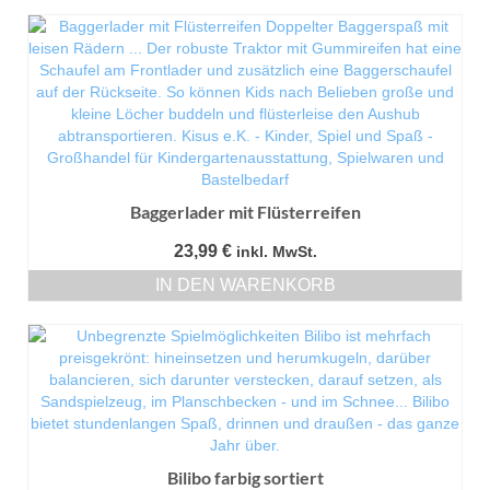
Dieses
5,99 €
Produkt
weist
mehrere
Varianten
auf.
Die
Optionen
können
auf
Baggerlader mit Flüsterreifen
der
Produktseite
23,99
€
inkl. MwSt.
gewählt
IN DEN WARENKORB
werden
Bilibo farbig sortiert