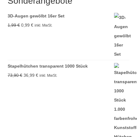
Sonderangebote
3D-Augen gewölbt 16er Set
Ursprünglicher
Aktueller
1,99
€
0,99
€
inkl. MwSt.
Preis
Preis
war:
ist:
1,99 €
0,99 €.
Stapelhütchen transparent 1000 Stück
Ursprünglicher
Aktueller
73,90
€
36,99
€
inkl. MwSt.
Preis
Preis
war:
ist:
73,90 €
36,99 €.