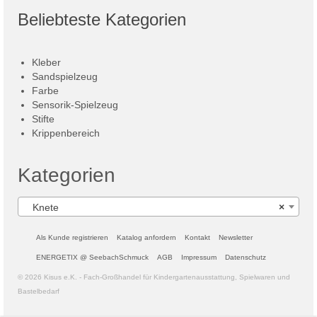
Beliebteste Kategorien
Kleber
Sandspielzeug
Farbe
Sensorik-Spielzeug
Stifte
Krippenbereich
Kategorien
Knete
×
Als Kunde registrieren
Katalog anfordern
Kontakt
Newsletter
ENERGETIX @ SeebachSchmuck
AGB
Impressum
Datenschutz
© 2026 Kisus e.K. - Fach-Großhandel für Kindergartenausstattung, Spielwaren und
Bastelbedarf