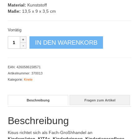
Material:
Kunststoff
Maße:
13,5 x 9 x 3,5 cm
Vorrätig
Knetrolle
IN DEN WARENKORB
Menge
EAN:
4260586158571
Artikelnummer:
370013
Kategorie:
Knete
Beschreibung
Fragen zum Artikel
Beschreibung
Kisus richtet sich als Fach-Großhhandel an
Kindergärten, KITAs, Kinderkrippen, Kindertagespflege,