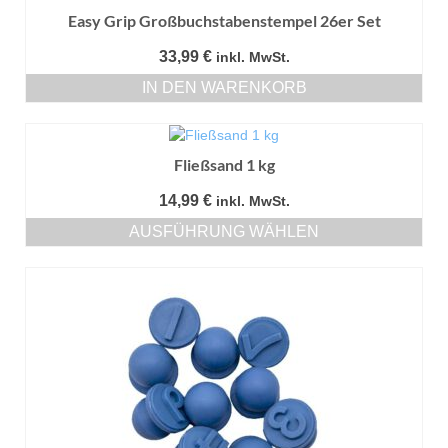
Easy Grip Großbuchstabenstempel 26er Set
33,99
€
inkl. MwSt.
IN DEN WARENKORB
Fließsand 1 kg
14,99
€
inkl. MwSt.
AUSFÜHRUNG WÄHLEN
Dieses
Produkt
weist
mehrere
Varianten
auf.
Die
Optionen
können
auf