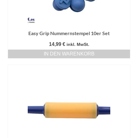
der
Produktseite
gewählt
werden
Easy Grip Nummernstempel 10er Set
14,99
€
inkl. MwSt.
IN DEN WARENKORB