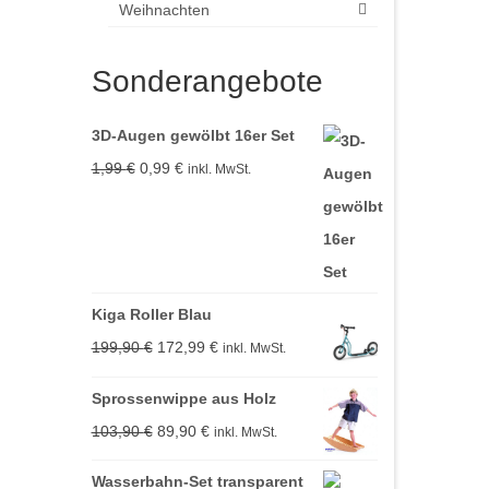
Weihnachten
Sonderangebote
3D-Augen gewölbt 16er Set
Ursprünglicher
Aktueller
1,99
€
0,99
€
inkl. MwSt.
Preis
Preis
war:
ist:
1,99 €
0,99 €.
Kiga Roller Blau
Ursprünglicher
Aktueller
199,90
€
172,99
€
inkl. MwSt.
Preis
Preis
Sprossenwippe aus Holz
war:
ist:
Ursprünglicher
Aktueller
103,90
€
89,90
€
inkl. MwSt.
199,90 €
172,99 €.
Preis
Preis
Wasserbahn-Set transparent