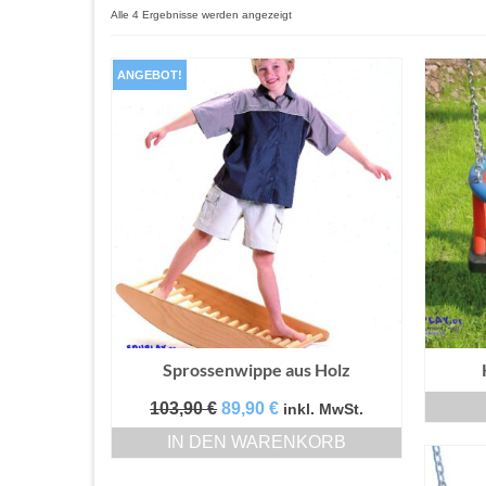
Alle 4 Ergebnisse werden angezeigt
ANGEBOT!
Sprossenwippe aus Holz
Ursprünglicher
Aktueller
103,90
€
89,90
€
inkl. MwSt.
Preis
Preis
IN DEN WARENKORB
war:
ist:
103,90 €
89,90 €.