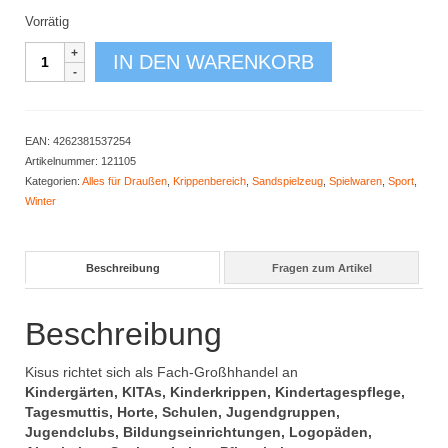
Vorrätig
Bilibo
IN DEN WARENKORB
Midi
29
cm
6er
EAN:
4262381537254
Set
Artikelnummer:
121105
Menge
Kategorien:
Alles für Draußen
,
Krippenbereich
,
Sandspielzeug
,
Spielwaren
,
Sport
,
Winter
Beschreibung
Fragen zum Artikel
Beschreibung
Kisus richtet sich als Fach-Großhhandel an
Kindergärten, KITAs, Kinderkrippen, Kindertagespflege,
Tagesmuttis, Horte, Schulen, Jugendgruppen,
Jugendclubs, Bildungseinrichtungen, Logopäden,