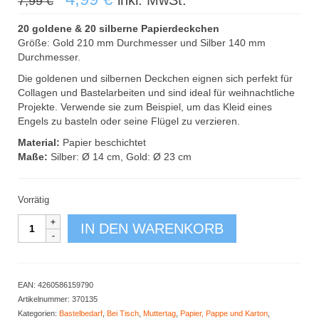
inkl. MwSt.
7,99
€
Preis
Preis
war:
ist:
20 goldene & 20 silberne Papierdeckchen
7,99 €
4,99 €.
Größe: Gold 210 mm Durchmesser und Silber 140 mm
Durchmesser.
Die goldenen und silbernen Deckchen eignen sich perfekt für
Collagen und Bastelarbeiten und sind ideal für weihnachtliche
Projekte. Verwende sie zum Beispiel, um das Kleid eines
Engels zu basteln oder seine Flügel zu verzieren.
Material:
Papier beschichtet
Maße:
Silber: Ø 14 cm, Gold: Ø 23 cm
Vorrätig
Spitzendeckchen
IN DEN WARENKORB
40er
Set
Silber
und
EAN:
4260586159790
Gold
Artikelnummer:
370135
Menge
Kategorien:
Bastelbedarf
,
Bei Tisch
,
Muttertag
,
Papier, Pappe und Karton
,