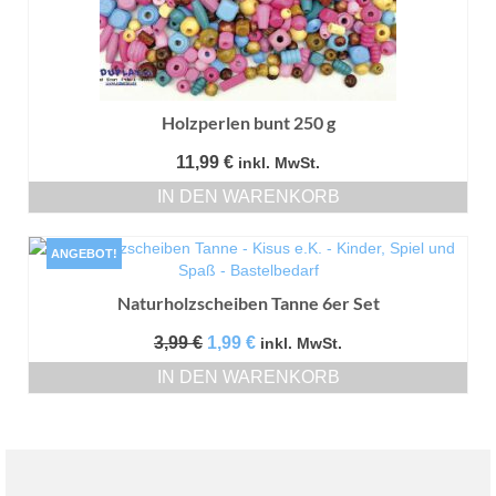
Holzperlen bunt 250 g
11,99
€
inkl. MwSt.
IN DEN WARENKORB
ANGEBOT!
Naturholzscheiben Tanne 6er Set
Ursprünglicher
Aktueller
3,99
€
1,99
€
inkl. MwSt.
Preis
Preis
IN DEN WARENKORB
war:
ist:
3,99 €
1,99 €.