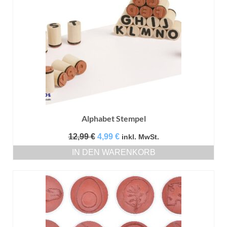
Alphabet Stempel
Ursprünglicher
Aktueller
12,99
€
4,99
€
inkl. MwSt.
Preis
Preis
IN DEN WARENKORB
war:
ist:
12,99 €
4,99 €.