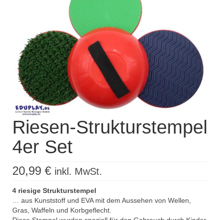
Kisus Katalog anfordern
Newsletter
Kontakt
Log In / Mein Konto
Products
search
Riesen-Strukturstempel
4er Set
20,99
€
inkl. MwSt.
4 riesige Strukturstempel
… aus Kunststoff und EVA mit dem Aussehen von Wellen,
Gras, Waffeln und Korbgeflecht.
Diese Stempel wurden speziell für den Gebrauch durch Kinder