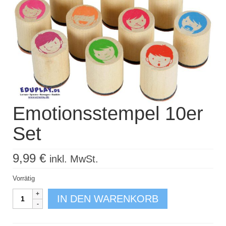
Kisus Katalog anfordern
Newsletter
Kontakt
Log In / Mein Konto
Products
search
Emotionsstempel 10er
Set
9,99
€
inkl. MwSt.
Vorrätig
Emotionsstempel
IN DEN WARENKORB
10er
Set
Menge