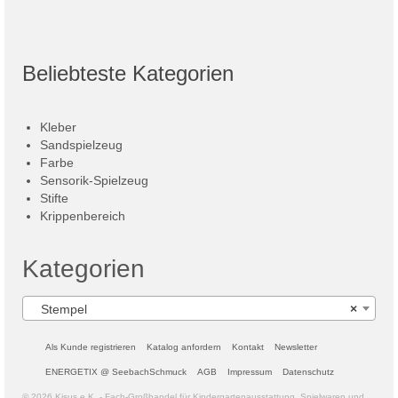
Beliebteste Kategorien
Kleber
Sandspielzeug
Farbe
Sensorik-Spielzeug
Stifte
Krippenbereich
Kategorien
Stempel
×
Als Kunde registrieren
Katalog anfordern
Kontakt
Newsletter
ENERGETIX @ SeebachSchmuck
AGB
Impressum
Datenschutz
© 2026 Kisus e.K. - Fach-Großhandel für Kindergartenausstattung, Spielwaren und