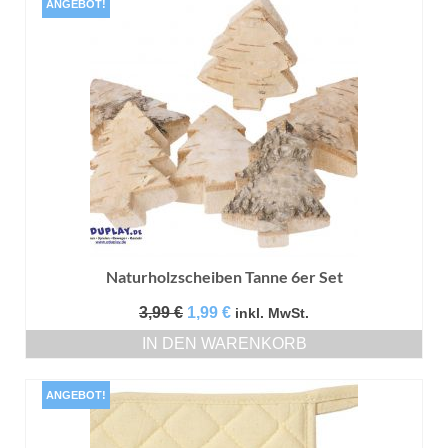
ANGEBOT!
Naturholzscheiben Tanne 6er Set
Ursprünglicher
Aktueller
3,99
€
1,99
€
inkl. MwSt.
Preis
Preis
IN DEN WARENKORB
war:
ist:
3,99 €
1,99 €.
ANGEBOT!