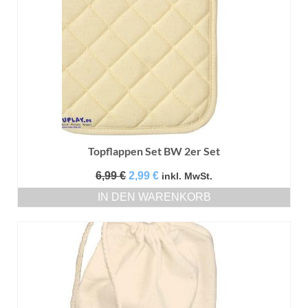
Topflappen Set BW 2er Set
Ursprünglicher
Aktueller
6,99
€
2,99
€
inkl. MwSt.
Preis
Preis
IN DEN WARENKORB
war:
ist:
6,99 €
2,99 €.