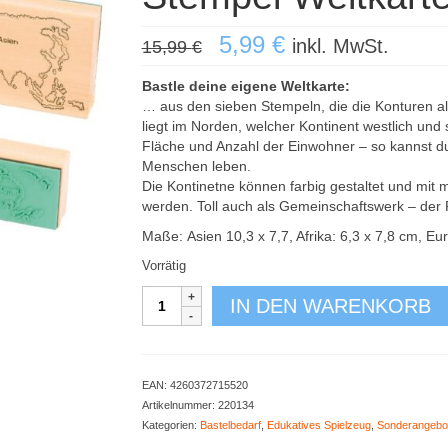
Ursprünglicher
Aktueller
5,99
€
inkl. MwSt.
15,99
€
Preis
Preis
war:
ist:
Bastle deine eigene Weltkarte:
15,99 €
5,99 €.
… aus den sieben Stempeln, die die Konturen a
liegt im Norden, welcher Kontinent westlich und
Fläche und Anzahl der Einwohner – so kannst du
Menschen leben.
Die Kontinetne können farbig gestaltet und mi
werden. Toll auch als Gemeinschaftswerk – der 
Maße: Asien 10,3 x 7,7, Afrika: 6,3 x 7,8 cm, Eu
Vorrätig
Stempel
IN DEN WARENKORB
Weltkarte
Menge
EAN:
4260372715520
Artikelnummer:
220134
Kategorien:
Bastelbedarf
,
Edukatives Spielzeug
,
Sonderangebo