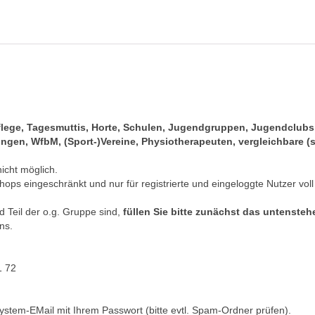
pflege, Tagesmuttis, Horte, Schulen, Jugendgruppen, Jugendclub
gen, WfbM, (Sport-)Vereine, Physiotherapeuten, vergleichbare (s
nicht möglich.
hops eingeschränkt und nur für registrierte und eingeloggte Nutzer voll
 Teil der o.g. Gruppe sind,
füllen Sie bitte zunächst das untenste
ns.
1 72
ystem-EMail mit Ihrem Passwort (bitte evtl. Spam-Ordner prüfen).