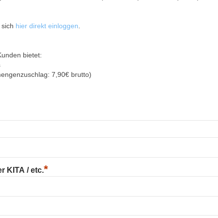
 sich
hier direkt einloggen
.
Kunden bietet:
s
mengenzuschlag: 7,90€ brutto)
*
 KITA / etc.