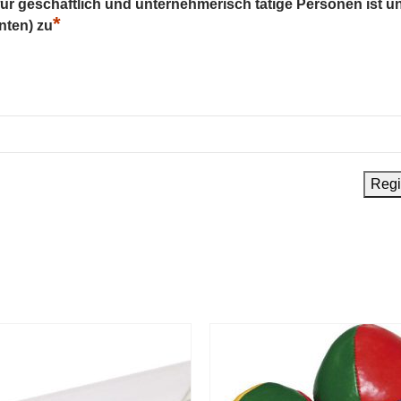
 für geschäftlich und unternehmerisch tätige Personen ist u
*
nten) zu