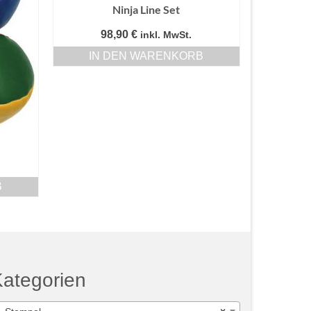
Ninja Line Set
98,90
€
inkl. MwSt.
IN DEN WARENKORB
B
ategorien