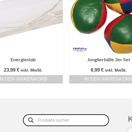
Energiestab
Jonglierbälle 3er Set
23,99
€
6,99
€
inkl. MwSt.
inkl. MwSt.
IN DEN WARENKORB
IN DEN WARENKOR
Products
K
search