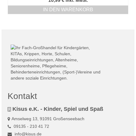
10,99
€
inkl. MwSt.
Die
IN DEN WARENKORB
Optionen
können
auf
der
Produktseite
gewählt
werden
Kontakt
Kisus e.K. - Kinder, Spiel und Spaß
Amselweg 13, 91091 Großenseebach
09135 - 210 41 72
info@kisus.de