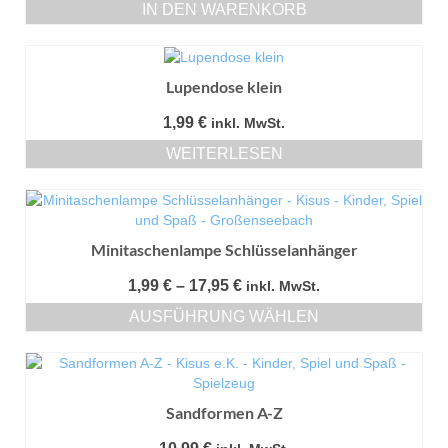
IN DEN WARENKORB
Lupendose klein
1,99
€
inkl. MwSt.
WEITERLESEN
Minitaschenlampe Schlüsselanhänger
Preisspanne:
1,99
€
–
17,95
€
inkl. MwSt.
1,99 €
AUSFÜHRUNG WÄHLEN
bis
Dieses
17,95 €
Produkt
weist
mehrere
Sandformen A-Z
Varianten
auf.