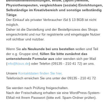
Behinderteneinrichtungen, WfbM, (Sport-)Vereine,
Physiotherapeuten, vergleichbare (soziale) Einrichtungen,
Selbständige im Kreativbereich und sonstige selbständig
Tätige
.
Der Einkauf als privater Verbraucher iSd § 13 BGB ist nicht
möglich.
Daher ist die Darstellung und der Bestellprozess des Shops
eingeschränkt und nur für registrierte und eingeloggte Nutzer
voll sichtbar und nutzbar.
Wenn Sie
als Neukunde bei uns bestellen
wollen und Teil
der o.g. Gruppe sind,
füllen Sie bitte zunächst das
untenstehende Formular aus
oder wenden sich per Mail
(
info@kisus.de
) oder Telefon (09135 - 210 41 72) an uns.
Unsere
Kontaktdaten finden Sie hier
.
Telefonisch erreichen Sie uns unter der 09135 - 210 41 72
Sie werden nach Prüfung freigeschalten.
Nach der Freischaltung erhalten sie eine WordPress-System-
EMail mit Ihrem Passwort (bitte evtl. Spam-Ordner prüfen).