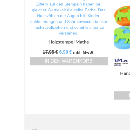
Holzstempel Mathe
Ursprünglicher
Aktueller
17,95
€
6,99
€
inkl. MwSt.
Preis
Preis
IN DEN WARENKORB
war:
ist:
17,95 €
6,99 €.
Hand