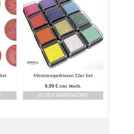
Set
Ministempelkissen 12er Set
6,99
€
inkl. MwSt.
B
IN DEN WARENKORB