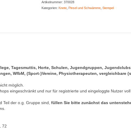
Artikelnummer:
370028
Menge
Kategorien:
Knete
,
Pinsel und Schwämme
,
Stempel
pflege, Tagesmuttis, Horte, Schulen, Jugendgruppen, Jugendclub
gen, WfbM, (Sport-)Vereine, Physiotherapeuten, vergleichbare (s
nicht möglich.
hops eingeschränkt und nur für registrierte und eingeloggte Nutzer voll
 Teil der o.g. Gruppe sind,
füllen Sie bitte zunächst das untenste
ns.
1 72