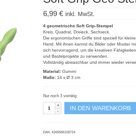
6,99
€
inkl. MwSt.
4 geometrische Soft Grip-Stempel
Kreis, Quadrat, Dreieck, Sechseck.
Die ergonomischen Griffe sind speziell für klein
Hand. Mit ihnen kannst du Bilder oder Muster mi
sich hervorragend, um die kreativen Fähigkeiten 
und Bastelprojekte zu verwenden.
Vollständig abwaschbar und immer wieder verw
Material:
Gummi
Maße:
14 x Ø 3 cm
Nur noch 3 vorrätig
Soft
IN DEN WARENKORB
Grip
Geo
Stempel
4er
EAN:
4260586158724
Set