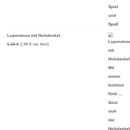
Lupendose mit Holzdeckel
Ursprünglicher
Aktueller
5,99
€
2,99
€
inkl. MwSt.
Preis
Preis
war:
ist:
5,99 €
2,99 €.