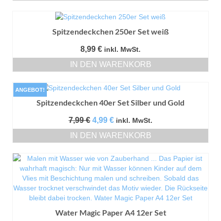
Spitzendeckchen 250er Set weiß
8,99
€
inkl. MwSt.
IN DEN WARENKORB
ANGEBOT!
Spitzendeckchen 40er Set Silber und Gold
Ursprünglicher
Aktueller
7,99
€
4,99
€
inkl. MwSt.
Preis
Preis
IN DEN WARENKORB
war:
ist:
7,99 €
4,99 €.
Water Magic Paper A4 12er Set