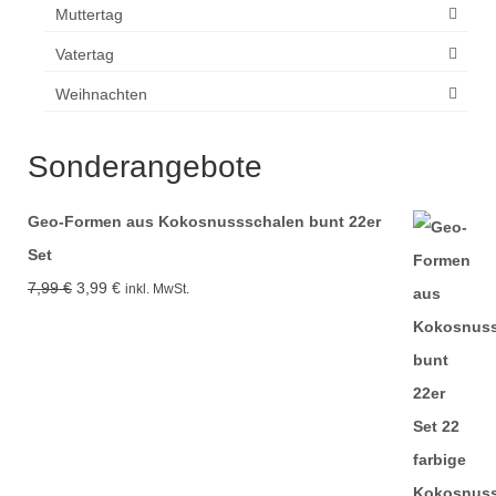
Muttertag
Vatertag
Weihnachten
Sonderangebote
Geo-Formen aus Kokosnussschalen bunt 22er
Set
Ursprünglicher
Aktueller
7,99
€
3,99
€
inkl. MwSt.
Preis
Preis
war:
ist:
7,99 €
3,99 €.