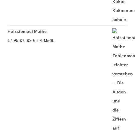
Holzstempel Mathe
Ursprünglicher
Aktueller
17,95
€
6,99
€
inkl. MwSt.
Preis
Preis
war:
ist:
17,95 €
6,99 €.