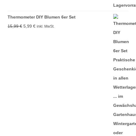
Thermometer DIY Blumen 6er Set
Ursprünglicher
Aktueller
15,99
€
5,99
€
inkl. MwSt.
Preis
Preis
war:
ist:
15,99 €
5,99 €.