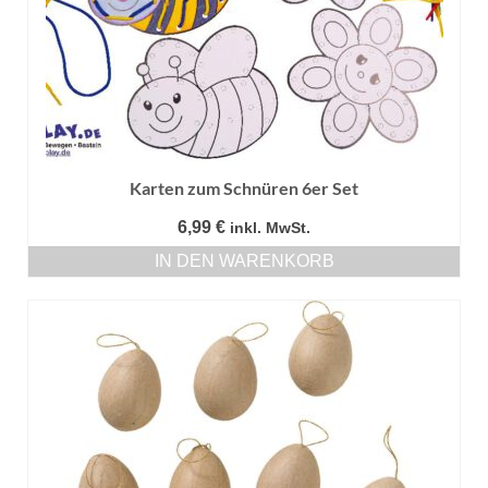
Karten zum Schnüren 6er Set
6,99
€
inkl. MwSt.
IN DEN WARENKORB