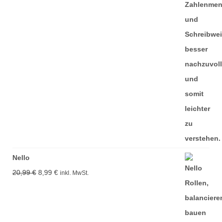
Nello
Ursprünglicher
Aktueller
20,99
€
8,99
€
inkl. MwSt.
Preis
Preis
war:
ist:
20,99 €
8,99 €.