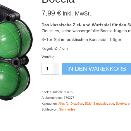
7,99
€
inkl. MwSt.
Das klassische Ziel- und Wurfspiel für den 
Ziel ist es, seine wassergefüllte Boccia-Kugeln 
8+1er-Set im praktischen Kunststoff-Träger.
Kugel: Ø 7 cm
Vorrätig
Boccia
IN DEN WARENKORB
Menge
EAN:
4260586150575
Artikelnummer:
170377
Kategorien:
Alles für Draußen
,
Bälle
,
Sandspielzeug
,
Spielware
Schlagwort:
Sommerfest