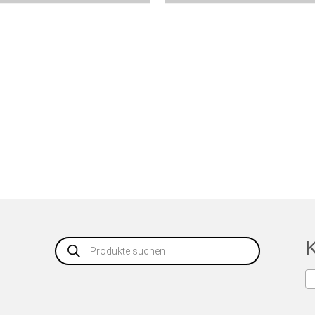
Products
K
search