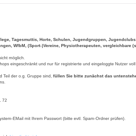
pflege, Tagesmuttis, Horte, Schulen, Jugendgruppen, Jugendclub
gen, WfbM, (Sport-)Vereine, Physiotherapeuten, vergleichbare (s
nicht möglich.
hops eingeschränkt und nur für registrierte und eingeloggte Nutzer voll
 Teil der o.g. Gruppe sind,
füllen Sie bitte zunächst das untenste
ns.
1 72
ystem-EMail mit Ihrem Passwort (bitte evtl. Spam-Ordner prüfen).