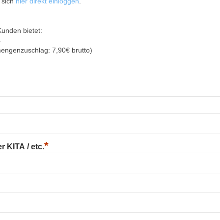
 sich
hier direkt einloggen
.
Kunden bietet:
s
mengenzuschlag: 7,90€ brutto)
*
 KITA / etc.