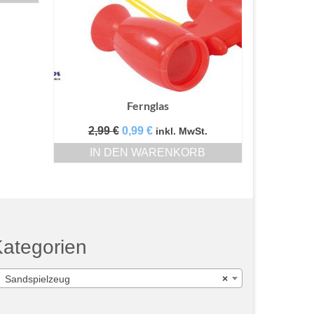
Fernglas
Ursprünglicher
Aktueller
2,99
€
0,99
€
inkl. MwSt.
Preis
Preis
IN DEN WARENKORB
war:
ist:
2,99 €
0,99 €.
ategorien
Sandspielzeug
×