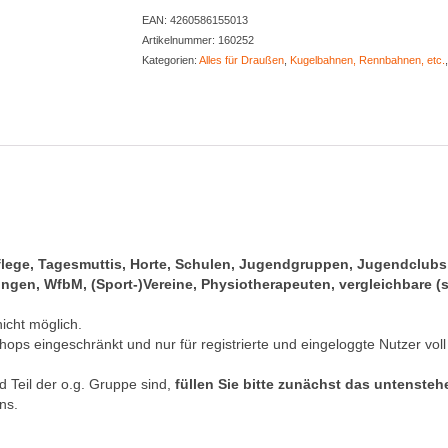
EAN:
4260586155013
Artikelnummer:
160252
Kategorien:
Alles für Draußen
,
Kugelbahnen, Rennbahnen, etc.
pflege, Tagesmuttis, Horte, Schulen, Jugendgruppen, Jugendclub
gen, WfbM, (Sport-)Vereine, Physiotherapeuten, vergleichbare (s
nicht möglich.
hops eingeschränkt und nur für registrierte und eingeloggte Nutzer voll
 Teil der o.g. Gruppe sind,
füllen Sie bitte zunächst das untenste
ns.