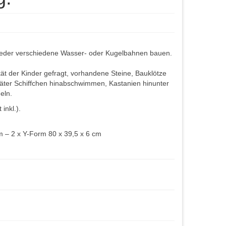
eder verschiedene Wasser- oder Kugelbahnen bauen.
ität der Kinder gefragt, vorhandene Steine, Bauklötze
päter Schiffchen hinabschwimmen, Kastanien hinunter
eln.
inkl.).
 – 2 x Y-Form 80 x 39,5 x 6 cm