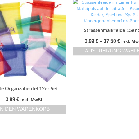
Strassenmalkreide 15er 
Preissp
3,99
€
–
37,50
€
inkl. Mw
3,99 €
AUSFÜHRUNG WÄHL
bis
Dieses
37,50 €
Produkt
weist
mehrere
Varianten
te Organzabeutel 12er Set
auf.
Die
3,99
€
inkl. MwSt.
Optionen
können
IN DEN WARENKORB
auf
der
Produktseite
gewählt
werden