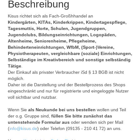
Beschreibung
Kisus richtet sich als Fach-Großhhandel an
Kindergärten, KITAs, Kinderkrippen, Kindertagespflege,
Tagesmuttis, Horte, Schulen, Jugendgruppen,
Jugendclubs, Bildungseinrichtungen, Logopäden,
Altenheime, Seniorenheime, Pflegeheime,
Behinderteneinrichtungen, WfbM, (Sport-)Vereine,
Physiotherapeuten, vergleichbare (soziale) Einrichtungen,
Selbständige im Kreativbereich und sonstige selbständig
Tätige
.
Der Einkauf als privater Verbraucher iSd § 13 BGB ist nicht
möglich.
Daher ist die Darstellung und der Bestellprozess des Shops
eingeschränkt und nur für registrierte und eingeloggte Nutzer
voll sichtbar und nutzbar.
Wenn Sie
als Neukunde bei uns bestellen
wollen und Teil
der o.g. Gruppe sind,
füllen Sie bitte zunächst das
untenstehende Formular aus
oder wenden sich per Mail
(
info@kisus.de
) oder Telefon (09135 - 210 41 72) an uns.