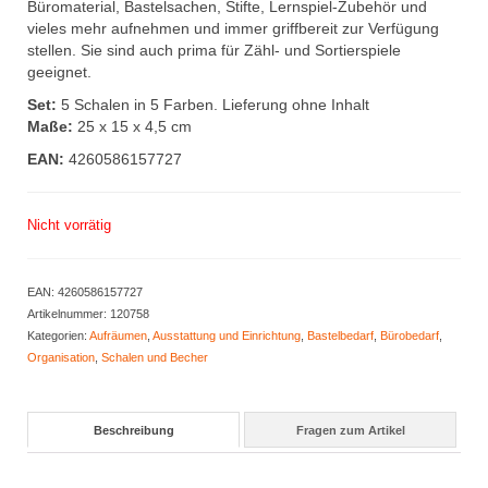
Büromaterial, Bastelsachen, Stifte, Lernspiel-Zubehör und
vieles mehr aufnehmen und immer griffbereit zur Verfügung
stellen. Sie sind auch prima für Zähl- und Sortierspiele
geeignet.
Set:
5 Schalen in 5 Farben. Lieferung ohne Inhalt
Maße:
25 x 15 x 4,5 cm
EAN:
4260586157727
Nicht vorrätig
EAN:
4260586157727
Artikelnummer:
120758
Kategorien:
Aufräumen
,
Ausstattung und Einrichtung
,
Bastelbedarf
,
Bürobedarf
,
Organisation
,
Schalen und Becher
Beschreibung
Fragen zum Artikel