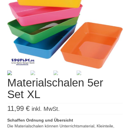
Kisus Katalog anfordern
Newsletter
Kontakt
Log In / Mein Konto
Products
search
Materialschalen 5er
Set XL
11,99
€
inkl. MwSt.
Schaffen Ordnung und Übersicht
Die Materialschalen können Unterrichtsmaterial, Kleinteile,