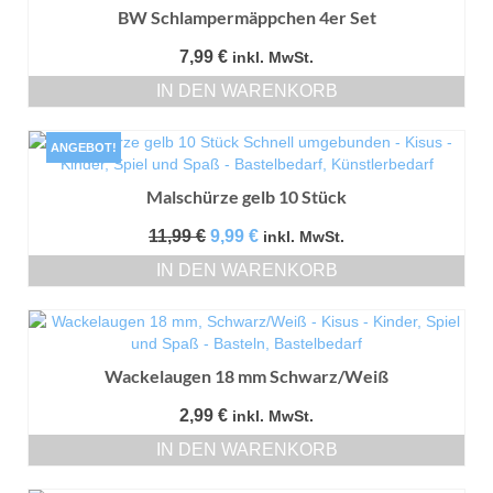
BW Schlampermäppchen 4er Set
7,99
€
inkl. MwSt.
IN DEN WARENKORB
ANGEBOT!
Malschürze gelb 10 Stück
Ursprünglicher
Aktueller
11,99
€
9,99
€
inkl. MwSt.
Preis
Preis
IN DEN WARENKORB
war:
ist:
11,99 €
9,99 €.
Wackelaugen 18 mm Schwarz/Weiß
2,99
€
inkl. MwSt.
IN DEN WARENKORB