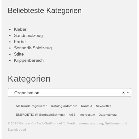
Beliebteste Kategorien
Kleber
Sandspielzeug
Farbe
Sensorik-Spielzeug
Stifte
Krippenbereich
Kategorien
Organisation
×
Als Kunde registrieren
Katalog anfordern
Kontakt
Newsletter
ENERGETIX @ SeebachSchmuck
AGB
Impressum
Datenschutz
© 2026 Kisus e.K. - Fach-Großhandel für Kindergartenausstattung, Spielwaren und
Bastelbedarf