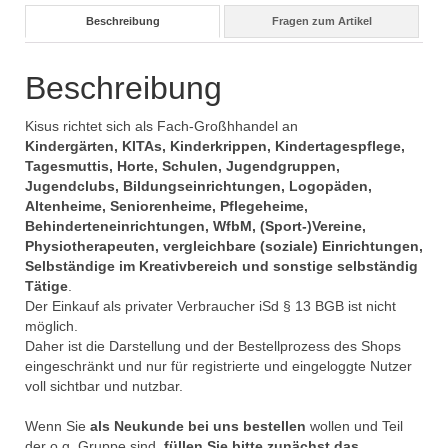
Beschreibung
Fragen zum Artikel
Beschreibung
Kisus richtet sich als Fach-Großhhandel an
Kindergärten, KITAs, Kinderkrippen, Kindertagespflege,
Tagesmuttis, Horte, Schulen, Jugendgruppen,
Jugendclubs, Bildungseinrichtungen, Logopäden,
Altenheime, Seniorenheime, Pflegeheime,
Behinderteneinrichtungen, WfbM, (Sport-)Vereine,
Physiotherapeuten, vergleichbare (soziale) Einrichtungen,
Selbständige im Kreativbereich und sonstige selbständig
Tätige
.
Der Einkauf als privater Verbraucher iSd § 13 BGB ist nicht
möglich.
Daher ist die Darstellung und der Bestellprozess des Shops
eingeschränkt und nur für registrierte und eingeloggte Nutzer
voll sichtbar und nutzbar.
Wenn Sie
als Neukunde bei uns bestellen
wollen und Teil
der o.g. Gruppe sind,
füllen Sie bitte zunächst das