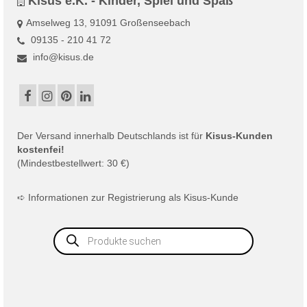
Kisus e.K. - Kinder, Spiel und Spaß
Amselweg 13, 91091 Großenseebach
09135 - 210 41 72
info@kisus.de
Der
Versand
innerhalb Deutschlands ist für
Kisus-Kunden
kostenfei!
(Mindestbestellwert: 30 €)
➪
Informationen zur Registrierung als Kisus-Kunde
Products
search