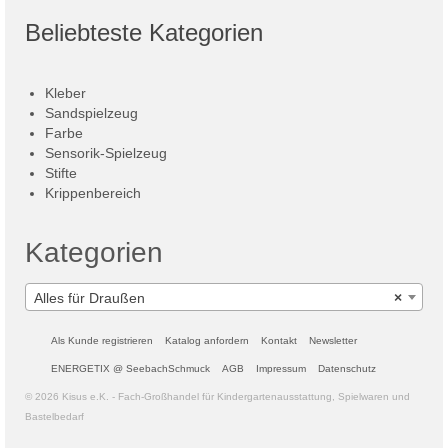
Beliebteste Kategorien
Kleber
Sandspielzeug
Farbe
Sensorik-Spielzeug
Stifte
Krippenbereich
Kategorien
Alles für Draußen
×
Als Kunde registrieren
Katalog anfordern
Kontakt
Newsletter
ENERGETIX @ SeebachSchmuck
AGB
Impressum
Datenschutz
© 2026 Kisus e.K. - Fach-Großhandel für Kindergartenausstattung, Spielwaren und
Bastelbedarf