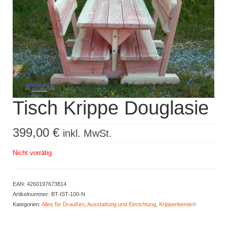
Kisus Katalog anfordern
Newsletter
Kontakt
Log In / Mein Konto
Products
Tisch Krippe Douglasie
search
399,00
€
inkl. MwSt.
Nicht vorrätig
EAN:
4260197673814
Artikelnummer:
BT-IST-100-N
Kategorien:
Alles für Draußen
,
Ausstattung und Einrichtung
,
Krippenbereich