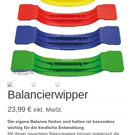
Kisus Katalog anfordern
Newsletter
Kontakt
Log In / Mein Konto
Products
search
Balancierwipper
23,99
€
inkl. MwSt.
Die eigene Balance finden und halten ist besonders
wichtig für die kindliche Entwicklung
Mit dieser neuartigen Balancewippe können spielerisch die