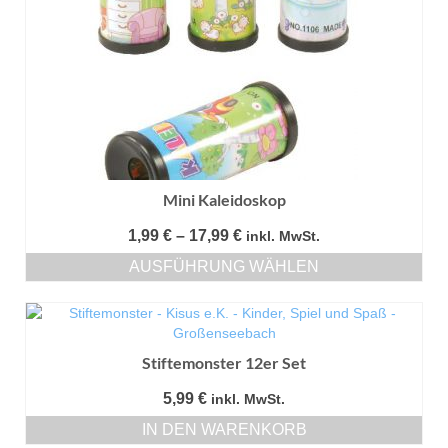
Mini Kaleidoskop
Preisspanne:
1,99
€
–
17,99
€
inkl. MwSt.
1,99 €
AUSFÜHRUNG WÄHLEN
bis
Dieses
17,99 €
Produkt
weist
mehrere
Stiftemonster 12er Set
Varianten
auf.
5,99
€
inkl. MwSt.
Die
IN DEN WARENKORB
Optionen