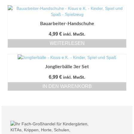
können
auf
der
Produktseite
Bauarbeiter-Handschuhe
gewählt
werden
4,99
€
inkl. MwSt.
WEITERLESEN
Jonglierbälle 3er Set
6,99
€
inkl. MwSt.
IN DEN WARENKORB