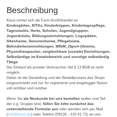
Beschreibung
Kisus richtet sich als Fach-Großhhandel an
Kindergärten, KITAs, Kinderkrippen, Kindertagespflege,
Tagesmuttis, Horte, Schulen, Jugendgruppen,
Jugendclubs, Bildungseinrichtungen, Logopäden,
Altenheime, Seniorenheime, Pflegeheime,
Behinderteneinrichtungen, WfbM, (Sport-)Vereine,
Physiotherapeuten, vergleichbare (soziale) Einrichtungen,
Selbständige im Kreativbereich und sonstige selbständig
Tätige
.
Der Einkauf als privater Verbraucher iSd § 13 BGB ist nicht
möglich.
Daher ist die Darstellung und der Bestellprozess des Shops
eingeschränkt und nur für registrierte und eingeloggte Nutzer
voll sichtbar und nutzbar.
Wenn Sie
als Neukunde bei uns bestellen
wollen und Teil
der o.g. Gruppe sind,
füllen Sie bitte zunächst das
untenstehende Formular aus
oder wenden sich per Mail
(
info@kisus.de
) oder Telefon (09135 - 210 41 72) an uns.