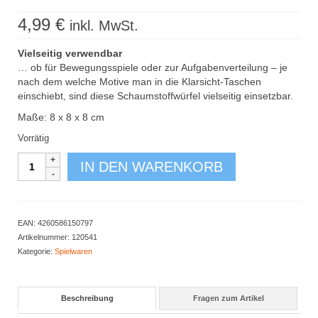
4,99
€
inkl. MwSt.
Vielseitig verwendbar
… ob für Bewegungsspiele oder zur Aufgabenverteilung – je
nach dem welche Motive man in die Klarsicht-Taschen
einschiebt, sind diese Schaumstoffwürfel vielseitig einsetzbar.
Maße: 8 x 8 x 8 cm
Vorrätig
Taschenwürfel
IN DEN WARENKORB
klein
8
cm
Menge
EAN:
4260586150797
Artikelnummer:
120541
Kategorie:
Spielwaren
Beschreibung
Fragen zum Artikel