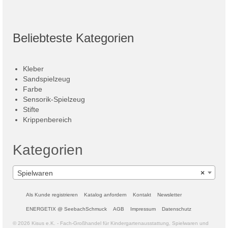
Beliebteste Kategorien
Kleber
Sandspielzeug
Farbe
Sensorik-Spielzeug
Stifte
Krippenbereich
Kategorien
Spielwaren
×
Als Kunde registrieren
Katalog anfordern
Kontakt
Newsletter
ENERGETIX @ SeebachSchmuck
AGB
Impressum
Datenschutz
© 2026 Kisus e.K. - Fach-Großhandel für Kindergartenausstattung, Spielwaren und