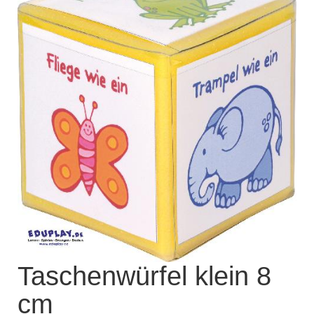
Kisus Katalog anfordern
Newsletter
Kontakt
Log In / Mein Konto
Products
search
Taschenwürfel klein 8
cm