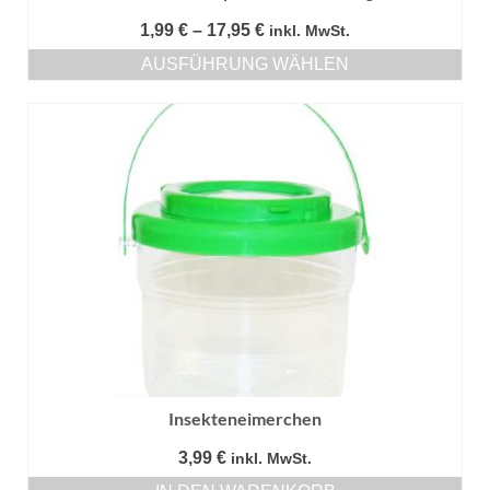
Preisspanne:
1,99
€
–
17,95
€
inkl. MwSt.
1,99 €
AUSFÜHRUNG WÄHLEN
bis
Dieses
17,95 €
Produkt
weist
mehrere
Varianten
auf.
Die
Optionen
können
auf
der
Produktseite
gewählt
werden
Insekteneimerchen
3,99
€
inkl. MwSt.