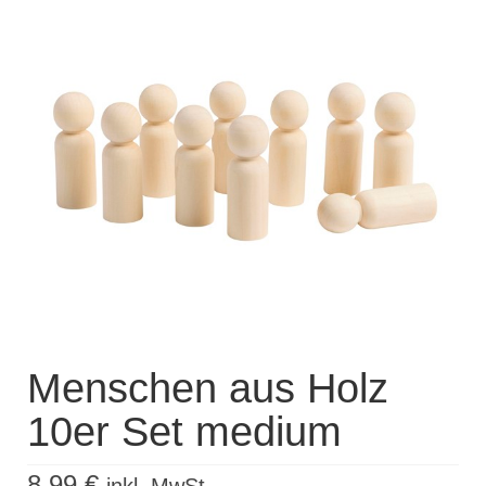
Kisus Katalog anfordern
Newsletter
Kontakt
Log In / Mein Konto
Products
search
Menschen aus Holz
10er Set medium
8,99
€