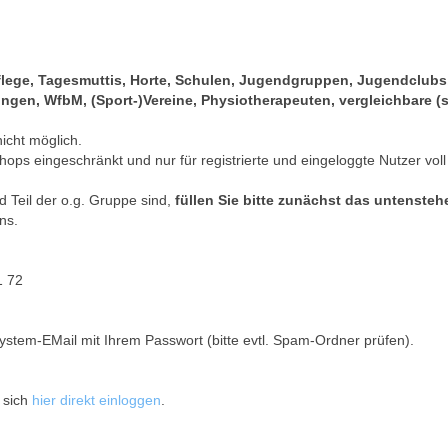
pflege, Tagesmuttis, Horte, Schulen, Jugendgruppen, Jugendclub
gen, WfbM, (Sport-)Vereine, Physiotherapeuten, vergleichbare (s
nicht möglich.
hops eingeschränkt und nur für registrierte und eingeloggte Nutzer voll
 Teil der o.g. Gruppe sind,
füllen Sie bitte zunächst das untenste
ns.
1 72
ystem-EMail mit Ihrem Passwort (bitte evtl. Spam-Ordner prüfen).
 sich
hier direkt einloggen
.