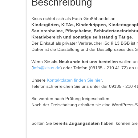
Beschreibung
Kisus richtet sich als Fach-Großhhandel an
Kindergärten, KITAs, Kinderkrippen, Kindertages
Seniorenheime, Pflegeheime, Behinderteneinrichtun
Kreativbereich und sonstige selbständig Tätige
.
Der Einkauf als privater Verbraucher iSd § 13 BGB ist 
Daher ist die Darstellung und der Bestellprozess des S
Wenn Sie
als Neukunde bei uns bestellen
wollen und
(
info@kisus.de
) oder Telefon (09135 - 210 41 72) an u
Unsere
Kontaktdaten finden Sie hier
.
Telefonisch erreichen Sie uns unter der 09135 - 210 4
Sie werden nach Prüfung freigeschalten.
Nach der Freischaltung erhalten sie eine WordPress-S
Sollten Sie
bereits Zugangsdaten
haben, können Sie