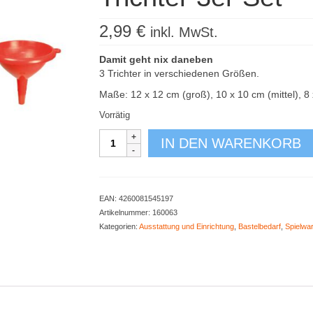
2,99
€
inkl. MwSt.
Damit geht nix daneben
3 Trichter in verschiedenen Größen.
Maße: 12 x 12 cm (groß), 10 x 10 cm (mittel), 8 
Vorrätig
Trichter
IN DEN WARENKORB
3er
Set
Menge
EAN:
4260081545197
Artikelnummer:
160063
Kategorien:
Ausstattung und Einrichtung
,
Bastelbedarf
,
Spielwa