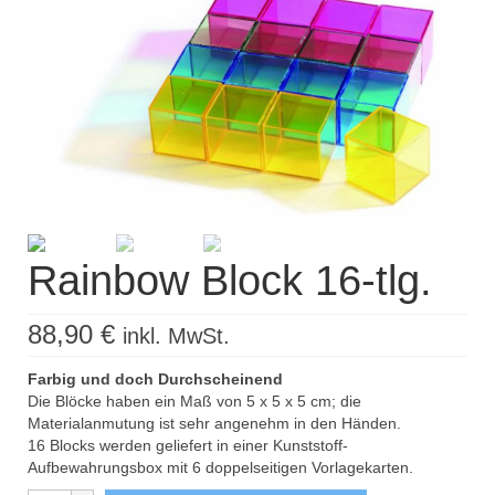
Kisus Katalog anfordern
Newsletter
Kontakt
Log In / Mein Konto
Products
search
Rainbow Block 16-tlg.
88,90
€
inkl. MwSt.
Farbig und doch Durchscheinend
Die Blöcke haben ein Maß von 5 x 5 x 5 cm; die
Materialanmutung ist sehr angenehm in den Händen.
16 Blocks werden geliefert in einer Kunststoff-
Aufbewahrungsbox mit 6 doppelseitigen Vorlagekarten.