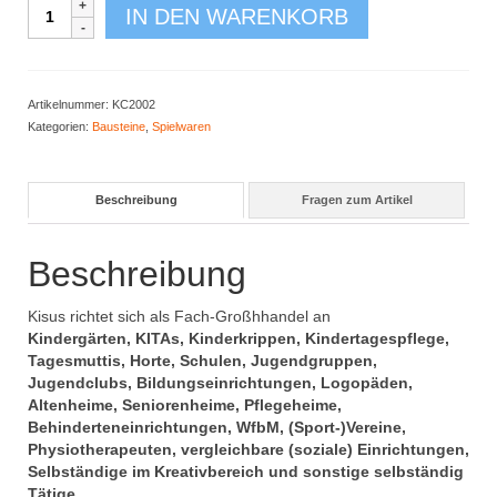
Rainbow
IN DEN WARENKORB
Block
16-
tlg.
Menge
Artikelnummer:
KC2002
Kategorien:
Bausteine
,
Spielwaren
Beschreibung
Fragen zum Artikel
Beschreibung
Kisus richtet sich als Fach-Großhhandel an
Kindergärten, KITAs, Kinderkrippen, Kindertagespflege,
Tagesmuttis, Horte, Schulen, Jugendgruppen,
Jugendclubs, Bildungseinrichtungen, Logopäden,
Altenheime, Seniorenheime, Pflegeheime,
Behinderteneinrichtungen, WfbM, (Sport-)Vereine,
Physiotherapeuten, vergleichbare (soziale) Einrichtungen,
Selbständige im Kreativbereich und sonstige selbständig
Tätige
.