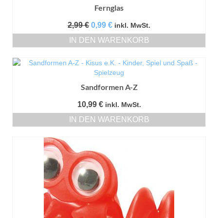
Fernglas
Ursprünglicher
Aktueller
2,99
€
0,99
€
inkl. MwSt.
Preis
Preis
IN DEN WARENKORB
war:
ist:
2,99 €
0,99 €.
Sandformen A-Z
10,99
€
inkl. MwSt.
IN DEN WARENKORB