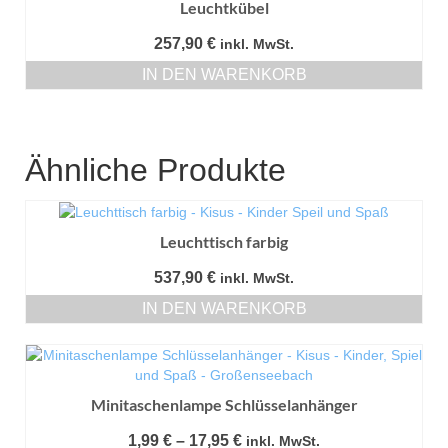
Leuchtkübel
257,90
€
inkl. MwSt.
IN DEN WARENKORB
Ähnliche Produkte
Leuchttisch farbig
537,90
€
inkl. MwSt.
IN DEN WARENKORB
Minitaschenlampe Schlüsselanhänger
Preisspanne:
1,99
€
–
17,95
€
inkl. MwSt.