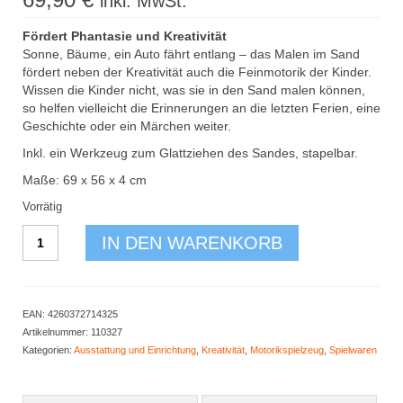
inkl. MwSt.
Newsletter
Fördert Phantasie und Kreativität
Kontakt
Sonne, Bäume, ein Auto fährt entlang – das Malen im Sand
fördert neben der Kreativität auch die Feinmotorik der Kinder.
Log In / Mein Konto
Wissen die Kinder nicht, was sie in den Sand malen können,
Products
so helfen vielleicht die Erinnerungen an die letzten Ferien, eine
search
Geschichte oder ein Märchen weiter.
Inkl. ein Werkzeug zum Glattziehen des Sandes, stapelbar.
Maße: 69 x 56 x 4 cm
Vorrätig
Sandspielbrett
IN DEN WARENKORB
Menge
EAN:
4260372714325
Artikelnummer:
110327
Kategorien:
Ausstattung und Einrichtung
,
Kreativität
,
Motorikspielzeug
,
Spielwaren