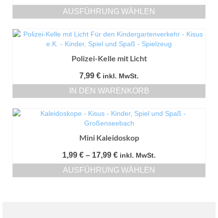
1,99 €
AUSFÜHRUNG WÄHLEN
bis
Dieses
17,95 €
Produkt
weist
mehrere
Polizei-Kelle mit Licht
Varianten
auf.
7,99
€
inkl. MwSt.
Die
IN DEN WARENKORB
Optionen
können
auf
der
Produktseite
Mini Kaleidoskop
gewählt
werden
Preisspanne:
1,99
€
–
17,99
€
inkl. MwSt.
1,99 €
AUSFÜHRUNG WÄHLEN
bis
Dieses
17,99 €
Produkt
weist
mehrere