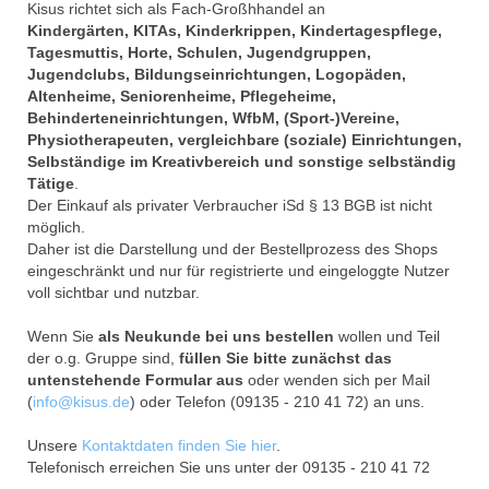
Kisus richtet sich als Fach-Großhhandel an
Kindergärten, KITAs, Kinderkrippen, Kindertagespflege,
Tagesmuttis, Horte, Schulen, Jugendgruppen,
Jugendclubs, Bildungseinrichtungen, Logopäden,
Altenheime, Seniorenheime, Pflegeheime,
Behinderteneinrichtungen, WfbM, (Sport-)Vereine,
Physiotherapeuten, vergleichbare (soziale) Einrichtungen,
Selbständige im Kreativbereich und sonstige selbständig
Tätige
.
Der Einkauf als privater Verbraucher iSd § 13 BGB ist nicht
möglich.
Daher ist die Darstellung und der Bestellprozess des Shops
eingeschränkt und nur für registrierte und eingeloggte Nutzer
voll sichtbar und nutzbar.
Wenn Sie
als Neukunde bei uns bestellen
wollen und Teil
der o.g. Gruppe sind,
füllen Sie bitte zunächst das
untenstehende Formular aus
oder wenden sich per Mail
(
info@kisus.de
) oder Telefon (09135 - 210 41 72) an uns.
Unsere
Kontaktdaten finden Sie hier
.
Telefonisch erreichen Sie uns unter der 09135 - 210 41 72