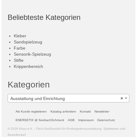
Beliebteste Kategorien
Kleber
Sandspielzeug
Farbe
Sensorik-Spielzeug
Stifte
Krippenbereich
Kategorien
Ausstattung und Einrichtung
×
Als Kunde registrieren
Katalog anfordern
Kontakt
Newsletter
ENERGETIX @ SeebachSchmuck
AGB
Impressum
Datenschutz
© 2026 Kisus e.K. - Fach-Großhandel für Kindergartenausstattung, Spielwaren und
Bastelbedarf