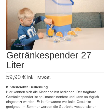
Kisus Katalog anfordern
Newsletter
Kontakt
Log In / Mein Konto
Products
search
Getränkespender 27
Liter
59,90
€
inkl. MwSt.
Kinderleichte Bedienung
Hier können sich die Kinder selbst bedienen. Der tragbare
Getränkespender ist spülmaschinenfest und kann so täglich
eingesetzt werden. Er ist für warme wie kalte Getränke
geeignet. Im Sommer werden die Getränke wespensicher