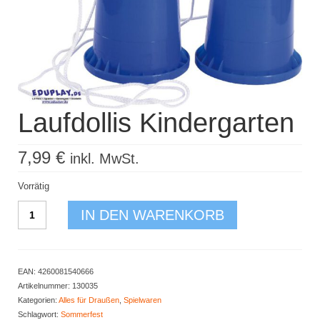
Kisus Katalog anfordern
Newsletter
Kontakt
Laufdollis Kindergarten
Log In / Mein Konto
Products
search
7,99
€
inkl. MwSt.
Vorrätig
Laufdollis
IN DEN WARENKORB
Kindergarten
Menge
EAN:
4260081540666
Artikelnummer:
130035
Kategorien:
Alles für Draußen
,
Spielwaren
Schlagwort:
Sommerfest