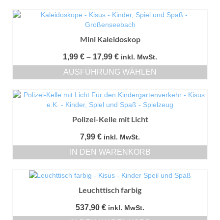
Mini Kaleidoskop
Preisspanne:
1,99
€
–
17,99
€
inkl. MwSt.
1,99 €
AUSFÜHRUNG WÄHLEN
bis
Dieses
17,99 €
Produkt
weist
mehrere
Polizei-Kelle mit Licht
Varianten
auf.
7,99
€
inkl. MwSt.
Die
IN DEN WARENKORB
Optionen
können
auf
der
Leuchttisch farbig
Produktseite
gewählt
537,90
€
inkl. MwSt.
werden