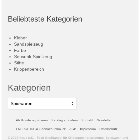
Beliebteste Kategorien
Kleber
Sandspielzeug
Farbe
Sensorik-Spielzeug
Stifte
Krippenbereich
Kategorien
Als Kunde registrieren
Katalog anfordern
Kontakt
Newsletter
ENERGETIX @ SeebachSchmuck
AGB
Impressum
Datenschutz
© 2026 Kisus e.K. - Fach-Großhandel für Kindergartenausstattung, Spielwaren und