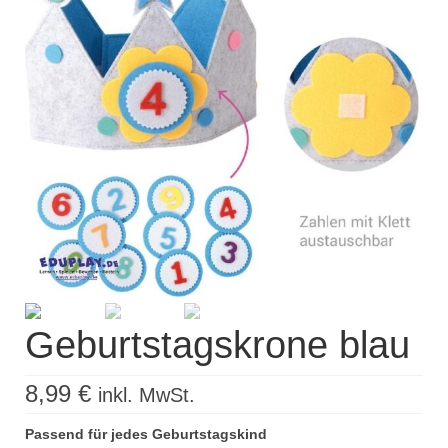
Kisus Katalog anfordern
Newsletter
Kontakt
Log In / Mein Konto
Products
search
Geburtstagskrone blau
8,99
€
inkl. MwSt.
Passend für jedes Geburtstagskind