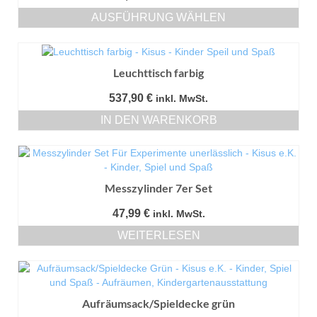
AUSFÜHRUNG WÄHLEN
Dieses
Produkt
weist
Leuchttisch farbig
mehrere
Varianten
537,90
€
inkl. MwSt.
auf.
Die
IN DEN WARENKORB
Optionen
können
auf
der
Messzylinder 7er Set
Produktseite
gewählt
47,99
€
inkl. MwSt.
werden
WEITERLESEN
Aufräumsack/Spieldecke grün