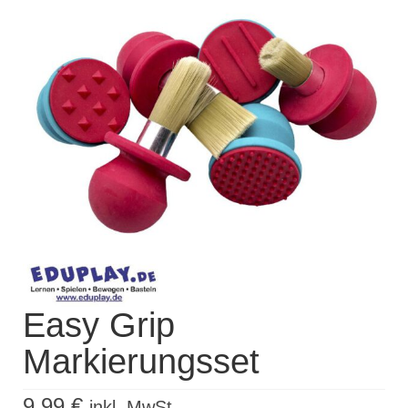
Kisus Katalog anfordern
Newsletter
Kontakt
Log In / Mein Konto
Products
search
Easy Grip
Markierungsset
9,99
€
inkl. MwSt.