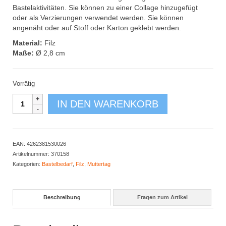
Bastelaktivitäten. Sie können zu einer Collage hinzugefügt
oder als Verzierungen verwendet werden. Sie können
angenäht oder auf Stoff oder Karton geklebt werden.
Material:
Filz
Maße:
Ø 2,8 cm
Vorrätig
Bunte
IN DEN WARENKORB
Filz-
Blumen
100er
Set
EAN:
4262381530026
Menge
Artikelnummer:
370158
Kategorien:
Bastelbedarf
,
Filz
,
Muttertag
Beschreibung
Fragen zum Artikel