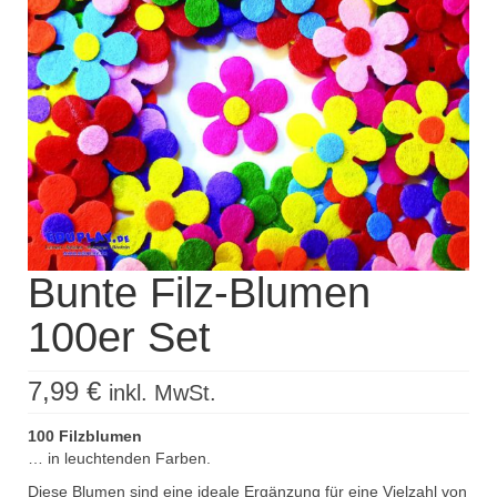
Kisus Katalog anfordern
Newsletter
Kontakt
Log In / Mein Konto
Products
search
Bunte Filz-Blumen
100er Set
7,99
€
inkl. MwSt.
100 Filzblumen
… in leuchtenden Farben.
Diese Blumen sind eine ideale Ergänzung für eine Vielzahl von