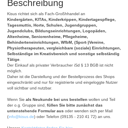
Beschreibung
Kisus richtet sich als Fach-Großhhandel an
Kindergärten, KITAs, Kinderkrippen, Kindertagespflege,
Tagesmuttis, Horte, Schulen, Jugendgruppen,
Jugendclubs, Bildungseinrichtungen, Logopäden,
Altenheime, Seniorenheime, Pflegeheime,
Behinderteneinrichtungen, WfbM, (Sport-)Vereine,
Physiotherapeuten, vergleichbare (soziale) Einrichtungen,
Selbständige im Kreativbereich und sonstige selbständig
Tätige
.
Der Einkauf als privater Verbraucher iSd § 13 BGB ist nicht
möglich.
Daher ist die Darstellung und der Bestellprozess des Shops
eingeschränkt und nur für registrierte und eingeloggte Nutzer
voll sichtbar und nutzbar.
Wenn Sie
als Neukunde bei uns bestellen
wollen und Teil
der o.g. Gruppe sind,
füllen Sie bitte zunächst das
untenstehende Formular aus
oder wenden sich per Mail
(
info@kisus.de
) oder Telefon (09135 - 210 41 72) an uns.
Unsere
Kontaktdaten finden Sie hier
.