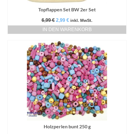
Topflappen Set BW 2er Set
Ursprünglicher
Aktueller
6,99
€
2,99
€
inkl. MwSt.
Preis
Preis
IN DEN WARENKORB
war:
ist:
6,99 €
2,99 €.
Holzperlen bunt 250 g