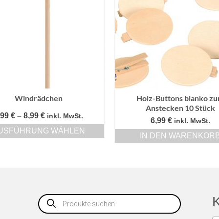
Windrädchen
Holz-Buttons blanko z
Anstecken 10 Stück
Preisspanne:
,99
€
–
8,99
€
inkl. MwSt.
6,99
€
inkl. MwSt.
0,99 €
USFÜHRUNG WÄHLEN
bis
IN DEN WARENKOR
Dieses
8,99 €
Produkt
weist
mehrere
Varianten
auf.
Products
K
Die
search
Optionen