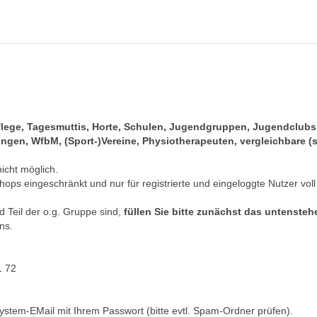
pflege, Tagesmuttis, Horte, Schulen, Jugendgruppen, Jugendclub
gen, WfbM, (Sport-)Vereine, Physiotherapeuten, vergleichbare (s
nicht möglich.
hops eingeschränkt und nur für registrierte und eingeloggte Nutzer voll
 Teil der o.g. Gruppe sind,
füllen Sie bitte zunächst das untenste
ns.
1 72
ystem-EMail mit Ihrem Passwort (bitte evtl. Spam-Ordner prüfen).