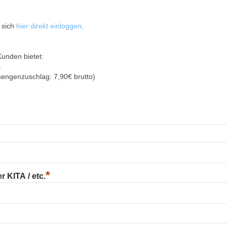
 sich
hier direkt einloggen
.
Kunden bietet:
s
mengenzuschlag: 7,90€ brutto)
*
 KITA / etc.