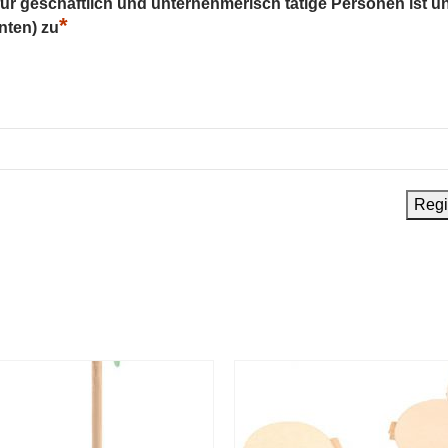
 für geschäftlich und unternehmerisch tätige Personen ist u
*
nten) zu