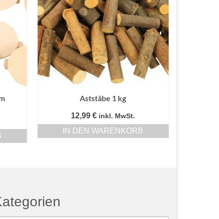
um
Aststäbe 1 kg
12,99
€
inkl. MwSt.
IN DEN WARENKORB
B
ategorien