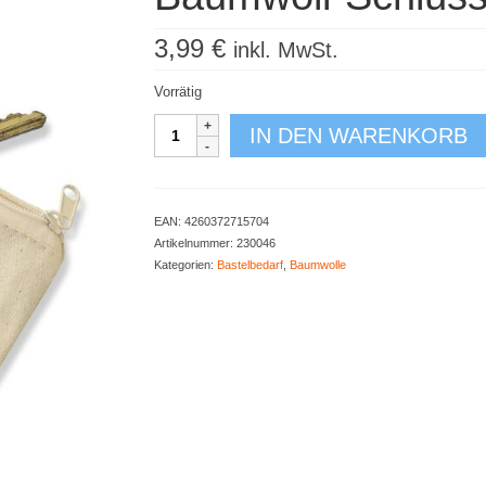
3,99
€
inkl. MwSt.
Vorrätig
Baumwoll-
IN DEN WARENKORB
Schlüsseletui
Menge
EAN:
4260372715704
Artikelnummer:
230046
Kategorien:
Bastelbedarf
,
Baumwolle