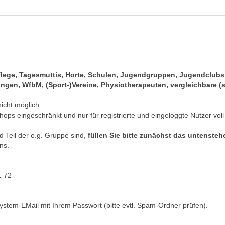
pflege, Tagesmuttis, Horte, Schulen, Jugendgruppen, Jugendclub
gen, WfbM, (Sport-)Vereine, Physiotherapeuten, vergleichbare (s
nicht möglich.
hops eingeschränkt und nur für registrierte und eingeloggte Nutzer voll
 Teil der o.g. Gruppe sind,
füllen Sie bitte zunächst das untenste
ns.
1 72
ystem-EMail mit Ihrem Passwort (bitte evtl. Spam-Ordner prüfen).