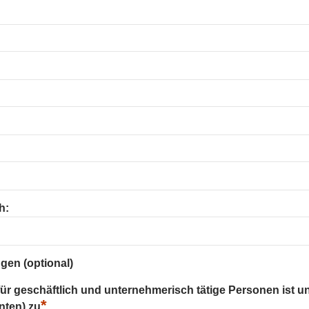
h:
gen (optional)
 für geschäftlich und unternehmerisch tätige Personen ist u
*
nten) zu