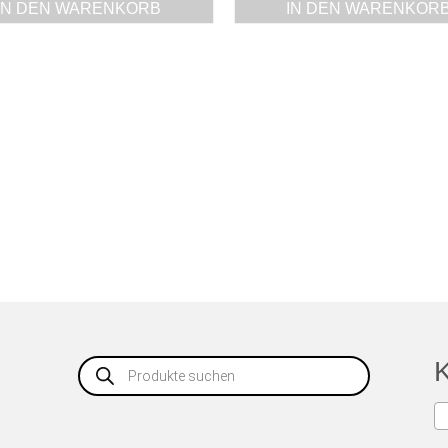
IN DEN WARENKORB
IN DEN WARENKOR
Products
K
search