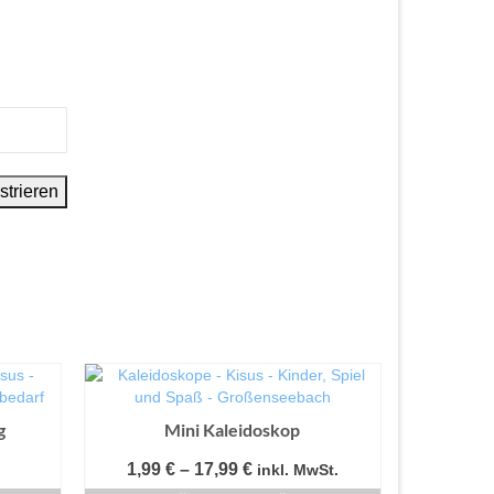
g
Mini Kaleidoskop
Preisspanne:
1,99
€
–
17,99
€
inkl. MwSt.
1,99 €