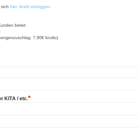
 sich
hier direkt einloggen
.
Kunden bietet:
s
mengenzuschlag: 7,90€ brutto)
*
 KITA / etc.