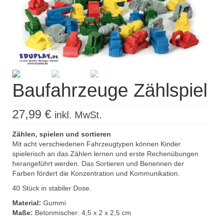
Kisus Katalog anfordern
Newsletter
Kontakt
Log In / Mein Konto
Baufahrzeuge Zählspiel
Products
search
27,99
€
inkl. MwSt.
Zählen, spielen und sortieren
Mit acht verschiedenen Fahrzeugtypen können Kinder
spielerisch an das Zählen lernen und erste Rechenübungen
herangeführt werden. Das Sortieren und Benennen der
Farben fördert die Konzentration und Kommunikation.
40 Stück in stabiler Dose.
Material:
Gummi
Maße:
Betonmischer: 4,5 x 2 x 2,5 cm