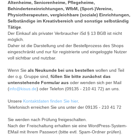
Altenheime, Seniorenheime, Pflegeheime,
Behinderteneinrichtungen, WfbM, (Sport-)Vereine,
Physiotherapeuten, vergleichbare (soziale) Einrichtungen,
Selbständige im Kreativbereich und sonstige selbständig
Tätige
.
Der Einkauf als privater Verbraucher iSd § 13 BGB ist nicht
möglich.
Daher ist die Darstellung und der Bestellprozess des Shops
eingeschränkt und nur für registrierte und eingeloggte Nutzer
voll sichtbar und nutzbar.
Wenn Sie
als Neukunde bei uns bestellen
wollen und Teil
der o.g. Gruppe sind,
füllen Sie bitte zunächst das
untenstehende Formular aus
oder wenden sich per Mail
(
info@kisus.de
) oder Telefon (09135 - 210 41 72) an uns.
Unsere
Kontaktdaten finden Sie hier
.
Telefonisch erreichen Sie uns unter der 09135 - 210 41 72
Sie werden nach Prüfung freigeschalten.
Nach der Freischaltung erhalten sie eine WordPress-System-
EMail mit Ihrem Passwort (bitte evtl. Spam-Ordner prüfen).