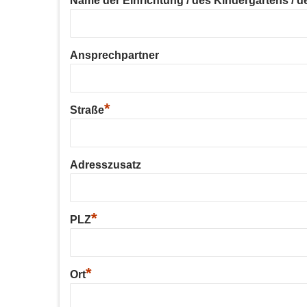
Name der Einrichtung / des Kindergartens / der
Ansprechpartner
*
Straße
Adresszusatz
*
PLZ
*
Ort