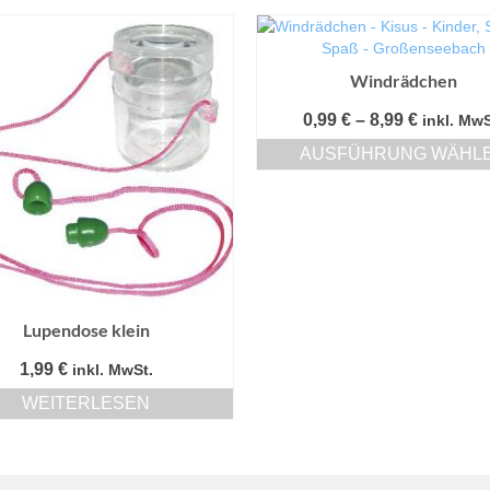
Windrädchen
Preissp
0,99
€
–
8,99
€
inkl. MwS
0,99 €
AUSFÜHRUNG WÄHL
bis
Dieses
8,99 €
Produkt
weist
mehrere
Varianten
auf.
Die
Lupendose klein
Optionen
können
1,99
€
inkl. MwSt.
auf
der
WEITERLESEN
Produktseite
gewählt
werden