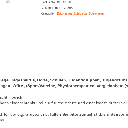
EAN:
4262381532020
Menge
Artikelnummer:
120855
Kategorien:
Edukatives Spielzeug
,
Spielwaren
pflege, Tagesmuttis, Horte, Schulen, Jugendgruppen, Jugendclub
gen, WfbM, (Sport-)Vereine, Physiotherapeuten, vergleichbare (s
nicht möglich.
hops eingeschränkt und nur für registrierte und eingeloggte Nutzer voll
 Teil der o.g. Gruppe sind,
füllen Sie bitte zunächst das untenste
ns.