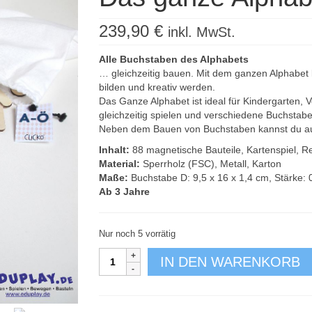
239,90
€
inkl. MwSt.
Alle Buchstaben des Alphabets
… gleichzeitig bauen. Mit dem ganzen Alphabe
bilden und kreativ werden.
Das Ganze Alphabet ist ideal für Kindergarten,
gleichzeitig spielen und verschiedene Buchstab
Neben dem Bauen von Buchstaben kannst du auc
Inhalt:
88 magnetische Bauteile, Kartenspiel, R
Material:
Sperrholz (FSC), Metall, Karton
Maße:
Buchstabe D: 9,5 x 16 x 1,4 cm, Stärke: 0
Ab 3 Jahre
Nur noch 5 vorrätig
Das
IN DEN WARENKORB
ganze
Alphabet
88-
tlg.