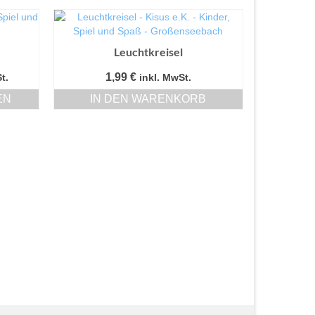
Leuchtkreisel
anne:
1,99
€
t.
inkl. MwSt.
EN
IN DEN WARENKORB