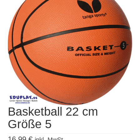
Kisus Katalog anfordern
Newsletter
Kontakt
Log In / Mein Konto
Products
search
Basketball 22 cm
Größe 5
16,99
€
inkl. MwSt.