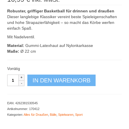
Robuster, griffiger Basketball für drinnen und draußen
Dieser langlebige Klassiker vereint beste Spieleigenschaften
und hohe Strapazierfähigkeit – so macht das Körbe werfen
einfach Spaß.
Mit Nadelventil.
Material:
Gummi-Latexhaut auf Nylonkarkasse
Maße:
Ø 22 cm
Vorrätig
Basketball
IN DEN WARENKORB
22
cm
Größe
5
EAN:
4262381530545
Menge
Artikelnummer:
170412
Kategorien:
Alles für Draußen
,
Bälle
,
Spielwaren
,
Sport