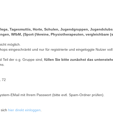
pflege, Tagesmuttis, Horte, Schulen, Jugendgruppen, Jugendclub
gen, WfbM, (Sport-)Vereine, Physiotherapeuten, vergleichbare (s
nicht möglich.
hops eingeschränkt und nur für registrierte und eingeloggte Nutzer voll
 Teil der o.g. Gruppe sind,
füllen Sie bitte zunächst das untenste
ns.
1 72
ystem-EMail mit Ihrem Passwort (bitte evtl. Spam-Ordner prüfen).
 sich
hier direkt einloggen
.