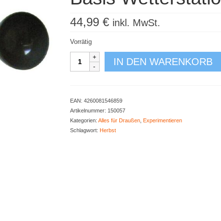
44,99
€
inkl. MwSt.
Vorrätig
Basis
IN DEN WARENKORB
Wetterstation
4
Funktionen
Menge
EAN:
4260081546859
Artikelnummer:
150057
Kategorien:
Alles für Draußen
,
Experimentieren
Schlagwort:
Herbst