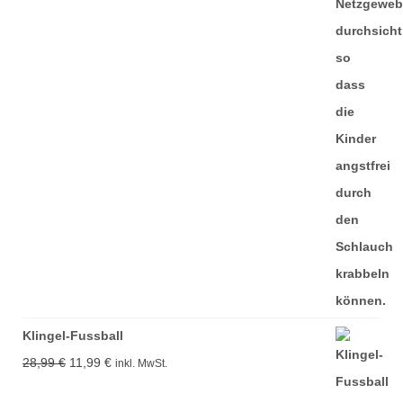
Klingel-Fussball
Ursprünglicher
Aktueller
28,99
€
11,99
€
inkl. MwSt.
Preis
Preis