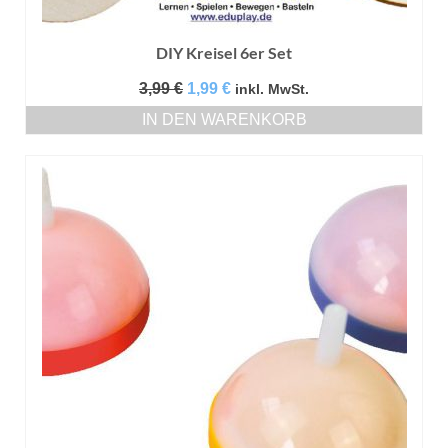
DIY Kreisel 6er Set
Ursprünglicher
Aktueller
3,99
€
1,99
€
inkl. MwSt.
Preis
Preis
IN DEN WARENKORB
war:
ist:
3,99 €
1,99 €.