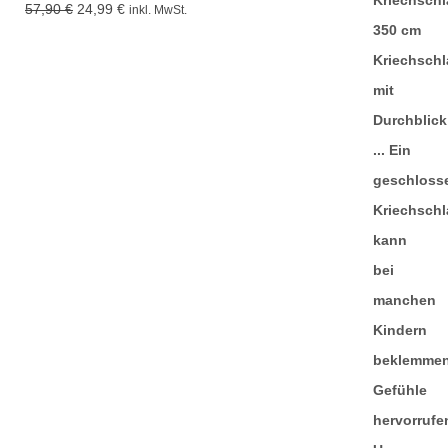
Ursprünglicher
Aktueller
57,90
€
24,99
€
inkl. MwSt.
Preis
Preis
war:
ist:
57,90 €
24,99 €.