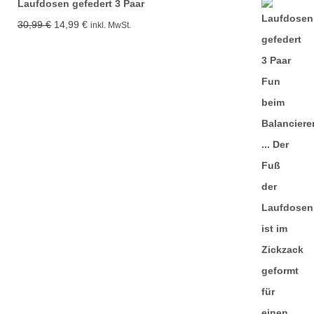
Laufdosen gefedert 3 Paar
Ursprünglicher
Aktueller
30,99
€
14,99
€
inkl. MwSt.
Preis
Preis
war:
ist:
30,99 €
14,99 €.