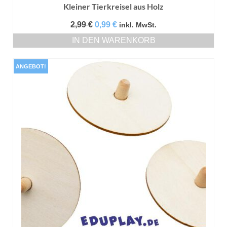
Kleiner Tierkreisel aus Holz
Ursprünglicher
Aktueller
2,99
€
0,99
€
inkl. MwSt.
Preis
Preis
IN DEN WARENKORB
war:
ist:
2,99 €
0,99 €.
ANGEBOT!