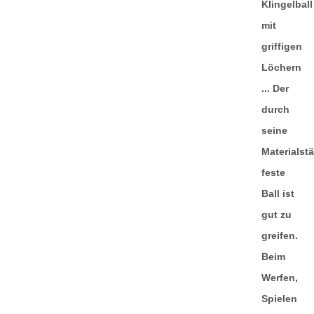
war:
ist:
28,99 €
11,99 €.