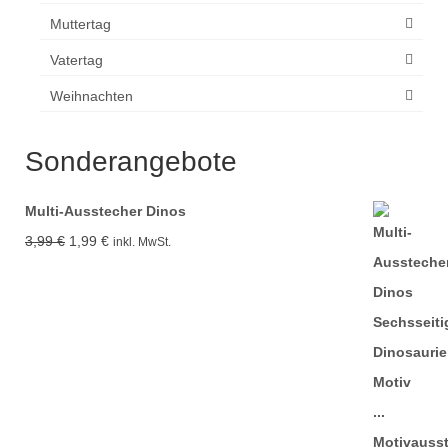
Muttertag
Vatertag
Weihnachten
Sonderangebote
Multi-Ausstecher Dinos
Ursprünglicher
Aktueller
3,99
€
1,99
€
inkl. MwSt.
Preis
Preis
war:
ist:
3,99 €
1,99 €.