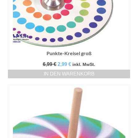
Punkte-Kreisel groß
Ursprünglicher
Aktueller
6,99
€
2,99
€
inkl. MwSt.
Preis
Preis
IN DEN WARENKORB
war:
ist:
6,99 €
2,99 €.