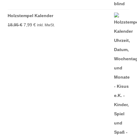
Holzstempel Kalender
Ursprünglicher
Aktueller
18,95
€
7,99
€
inkl. MwSt.
Preis
Preis
war:
ist:
18,95 €
7,99 €.