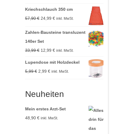
Preis
Preis
Kriechschlauch 350 cm
war:
ist:
Ursprünglicher
Aktueller
57,90
€
24,99
€
inkl. MwSt.
13,99 €
5,99 €.
Preis
Preis
Zahlen-Bausteine transluzent
war:
ist:
140er Set
57,90 €
24,99 €.
Ursprünglicher
Aktueller
33,99
€
12,99
€
inkl. MwSt.
Preis
Preis
Lupendose mit Holzdeckel
war:
ist:
Ursprünglicher
Aktueller
5,99
€
2,99
€
inkl. MwSt.
33,99 €
12,99 €.
Preis
Preis
war:
ist:
Neuheiten
5,99 €
2,99 €.
Mein erstes Arzt-Set
48,90
€
inkl. MwSt.