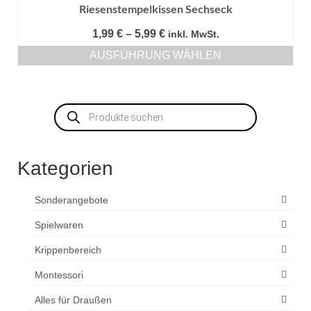
Riesenstempelkissen Sechseck
Preisspanne:
1,99
€
–
5,99
€
inkl. MwSt.
1,99 €
AUSFÜHRUNG WÄHLEN
bis
Dieses
5,99 €
Produkt
weist
Products
mehrere
search
Varianten
auf.
Die
Kategorien
Optionen
können
auf
Sonderangebote
der
Produktseite
Spielwaren
gewählt
Krippenbereich
werden
Montessori
Alles für Draußen