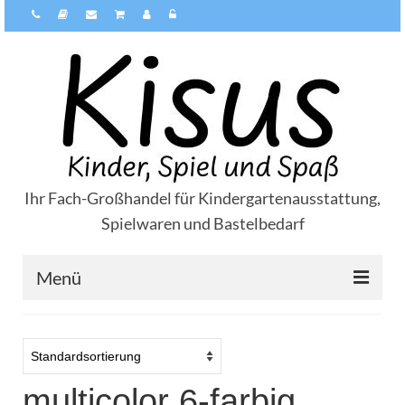
Ihr Fach-Großhandel für Kindergartenausstattung,
Spielwaren und Bastelbedarf
Menü
Über Kisus
Zahlungsarten
multicolor 6-farbig
Versandarten