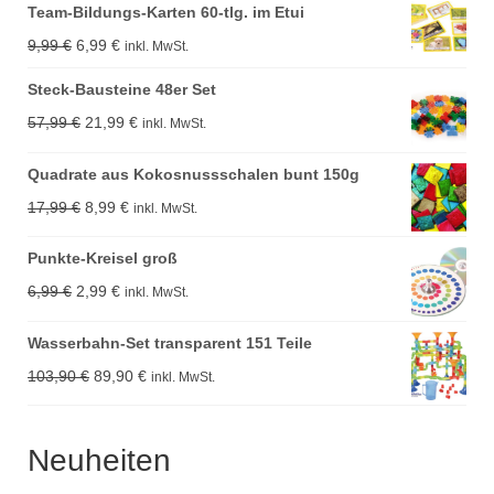
Team-Bildungs-Karten 60-tlg. im Etui
Ursprünglicher
Aktueller
9,99
€
6,99
€
inkl. MwSt.
Preis
Preis
Steck-Bausteine 48er Set
war:
ist:
Ursprünglicher
Aktueller
57,99
€
21,99
€
inkl. MwSt.
9,99 €
6,99 €.
Preis
Preis
Quadrate aus Kokosnussschalen bunt 150g
war:
ist:
Ursprünglicher
Aktueller
17,99
€
8,99
€
inkl. MwSt.
57,99 €
21,99 €.
Preis
Preis
Punkte-Kreisel groß
war:
ist:
Ursprünglicher
Aktueller
6,99
€
2,99
€
inkl. MwSt.
17,99 €
8,99 €.
Preis
Preis
Wasserbahn-Set transparent 151 Teile
war:
ist:
Ursprünglicher
Aktueller
103,90
€
89,90
€
inkl. MwSt.
6,99 €
2,99 €.
Preis
Preis
war:
ist:
Neuheiten
103,90 €
89,90 €.