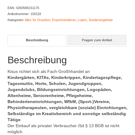
EAN:
4260586151176
Artikelnummer:
150118
Kategorien:
Alles für Draußen
,
Experimentieren
,
Lupen
,
Sonderangebote
Beschreibung
Fragen zum Artikel
Beschreibung
Kisus richtet sich als Fach-Großhhandel an
Kindergärten, KITAs, Kinderkrippen, Kindertagespflege,
Tagesmuttis, Horte, Schulen, Jugendgruppen,
Jugendclubs, Bildungseinrichtungen, Logopäden,
Altenheime, Seniorenheime, Pflegeheime,
Behinderteneinrichtungen, WfbM, (Sport-)Vereine,
Physiotherapeuten, vergleichbare (soziale) Einrichtungen,
Selbständige im Kreativbereich und sonstige selbständig
Tätige
.
Der Einkauf als privater Verbraucher iSd § 13 BGB ist nicht
möglich.