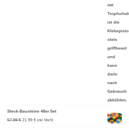
Steck-Bausteine 48er Set
Ursprünglicher
Aktueller
57,99
€
21,99
€
inkl. MwSt.
Preis
Preis