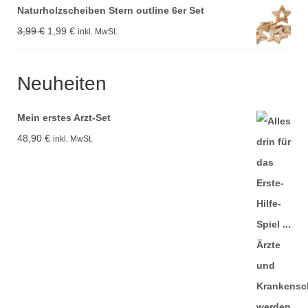
Naturholzscheiben Stern outline 6er Set
war:
ist:
Ursprünglicher
Aktueller
3,99
€
1,99
€
inkl. MwSt.
57,99 €
21,99 €.
Preis
Preis
war:
ist:
Neuheiten
3,99 €
1,99 €.
Mein erstes Arzt-Set
48,90
€
inkl. MwSt.