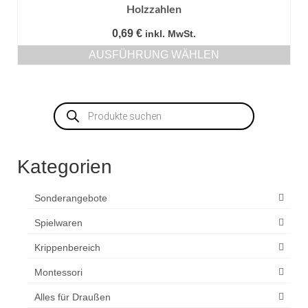
Holzzahlen
0,69
€
inkl. MwSt.
AUSFÜHRUNG WÄHLEN
Dieses
Produkt
weist
Products
mehrere
search
Varianten
auf.
Die
Kategorien
Optionen
können
auf
Sonderangebote
der
Produktseite
Spielwaren
gewählt
Krippenbereich
werden
Montessori
Alles für Draußen