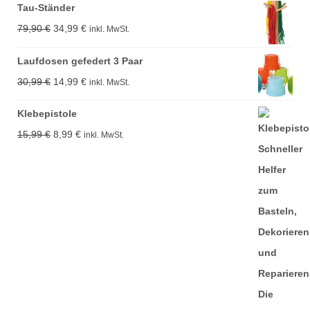
Tau-Ständer
Ursprünglicher
Aktueller
79,90
€
34,99
€
inkl. MwSt.
Preis
Preis
Laufdosen gefedert 3 Paar
war:
ist:
Ursprünglicher
Aktueller
30,99
€
14,99
€
inkl. MwSt.
79,90 €
34,99 €.
Preis
Preis
Klebepistole
war:
ist:
Ursprünglicher
Aktueller
15,99
€
8,99
€
inkl. MwSt.
30,99 €
14,99 €.
Preis
Preis
war:
ist:
15,99 €
8,99 €.