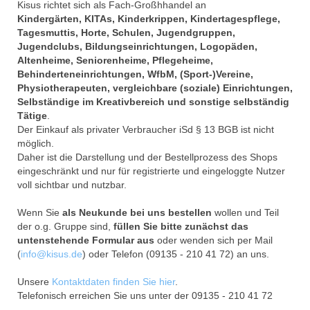
Kisus richtet sich als Fach-Großhhandel an
Kindergärten, KITAs, Kinderkrippen, Kindertagespflege,
Kisus Katalog anfordern
Tagesmuttis, Horte, Schulen, Jugendgruppen,
Jugendclubs, Bildungseinrichtungen, Logopäden,
Newsletter
Altenheime, Seniorenheime, Pflegeheime,
Behinderteneinrichtungen, WfbM, (Sport-)Vereine,
Kontakt
Physiotherapeuten, vergleichbare (soziale) Einrichtungen,
Selbständige im Kreativbereich und sonstige selbständig
Log In / Mein Konto
Tätige
.
Der Einkauf als privater Verbraucher iSd § 13 BGB ist nicht
Products
search
möglich.
Daher ist die Darstellung und der Bestellprozess des Shops
eingeschränkt und nur für registrierte und eingeloggte Nutzer
voll sichtbar und nutzbar.
Wenn Sie
als Neukunde bei uns bestellen
wollen und Teil
der o.g. Gruppe sind,
füllen Sie bitte zunächst das
untenstehende Formular aus
oder wenden sich per Mail
(
info@kisus.de
) oder Telefon (09135 - 210 41 72) an uns.
Unsere
Kontaktdaten finden Sie hier
.
Telefonisch erreichen Sie uns unter der 09135 - 210 41 72