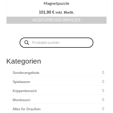
Magnetpuzzle
101,90
€
inkl. MwSt.
AUSFÜHRUNG WÄHLEN
Dieses
Produkt
weist
Products
mehrere
search
Varianten
auf.
Die
Kategorien
Optionen
können
auf
Sonderangebote
der
Produktseite
Spielwaren
gewählt
Krippenbereich
werden
Montessori
Alles für Draußen