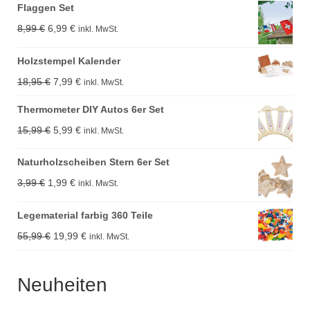
Flaggen Set
Ursprünglicher
Aktueller
8,99
€
6,99
€
inkl. MwSt.
Preis
Preis
Holzstempel Kalender
war:
ist:
Ursprünglicher
Aktueller
18,95
€
7,99
€
inkl. MwSt.
8,99 €
6,99 €.
Preis
Preis
Thermometer DIY Autos 6er Set
war:
ist:
Ursprünglicher
Aktueller
15,99
€
5,99
€
inkl. MwSt.
18,95 €
7,99 €.
Preis
Preis
Naturholzscheiben Stern 6er Set
war:
ist:
Ursprünglicher
Aktueller
3,99
€
1,99
€
inkl. MwSt.
15,99 €
5,99 €.
Preis
Preis
Legematerial farbig 360 Teile
war:
ist:
Ursprünglicher
Aktueller
55,99
€
19,99
€
inkl. MwSt.
3,99 €
1,99 €.
Preis
Preis
war:
ist:
Neuheiten
55,99 €
19,99 €.