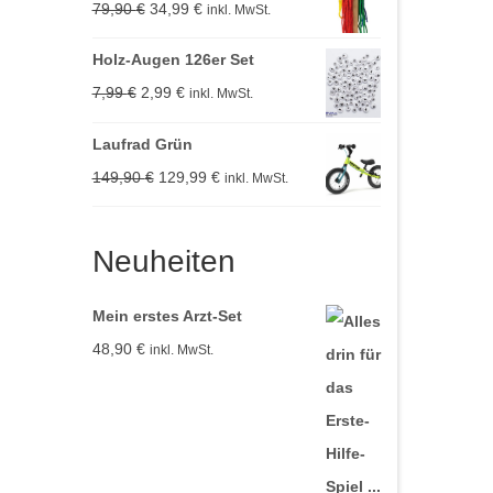
Ursprünglicher
Aktueller
79,90
€
34,99
€
inkl. MwSt.
12,99 €
5,99 €.
Preis
Preis
Holz-Augen 126er Set
war:
ist:
Ursprünglicher
Aktueller
7,99
€
2,99
€
inkl. MwSt.
79,90 €
34,99 €.
Preis
Preis
Laufrad Grün
war:
ist:
Ursprünglicher
Aktueller
149,90
€
129,99
€
inkl. MwSt.
7,99 €
2,99 €.
Preis
Preis
war:
ist:
Neuheiten
149,90 €
129,99 €.
Mein erstes Arzt-Set
48,90
€
inkl. MwSt.