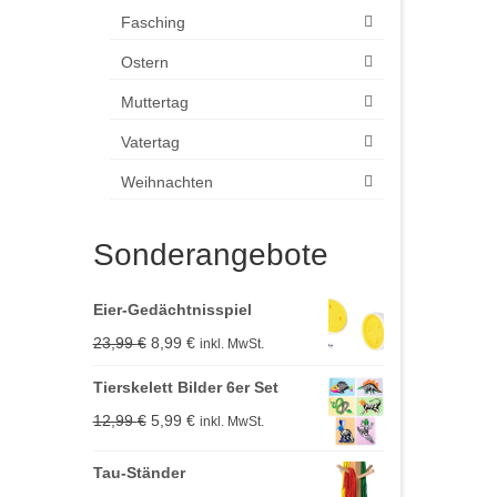
Fasching
Ostern
Muttertag
Vatertag
Weihnachten
Sonderangebote
Eier-Gedächtnisspiel
Ursprünglicher
Aktueller
23,99
€
8,99
€
inkl. MwSt.
Preis
Preis
Tierskelett Bilder 6er Set
war:
ist:
Ursprünglicher
Aktueller
12,99
€
5,99
€
inkl. MwSt.
23,99 €
8,99 €.
Preis
Preis
Tau-Ständer
war:
ist: