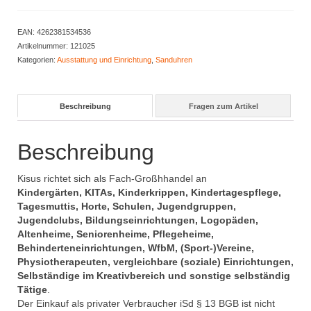
L
mit
EAN:
4262381534536
Pause
Artikelnummer:
121025
Taste
Kategorien:
Ausstattung und Einrichtung
,
Sanduhren
Menge
Beschreibung
Fragen zum Artikel
Beschreibung
Kisus richtet sich als Fach-Großhhandel an
Kindergärten, KITAs, Kinderkrippen, Kindertagespflege,
Tagesmuttis, Horte, Schulen, Jugendgruppen,
Jugendclubs, Bildungseinrichtungen, Logopäden,
Altenheime, Seniorenheime, Pflegeheime,
Behinderteneinrichtungen, WfbM, (Sport-)Vereine,
Physiotherapeuten, vergleichbare (soziale) Einrichtungen,
Selbständige im Kreativbereich und sonstige selbständig
Tätige
.
Der Einkauf als privater Verbraucher iSd § 13 BGB ist nicht