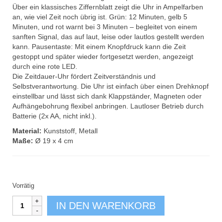
Über ein klassisches Ziffernblatt zeigt die Uhr in Ampelfarben
an, wie viel Zeit noch übrig ist. Grün: 12 Minuten, gelb 5
Minuten, und rot warnt bei 3 Minuten – begleitet von einem
sanften Signal, das auf laut, leise oder lautlos gestellt werden
kann. Pausentaste: Mit einem Knopfdruck kann die Zeit
gestoppt und später wieder fortgesetzt werden, angezeigt
durch eine rote LED.
Die Zeitdauer-Uhr fördert Zeitverständnis und
Selbstverantwortung. Die Uhr ist einfach über einen Drehknopf
einstellbar und lässt sich dank Klappständer, Magneten oder
Aufhängebohrung flexibel anbringen. Lautloser Betrieb durch
Batterie (2x AA, nicht inkl.).
Material:
Kunststoff, Metall
Maße:
Ø 19 x 4 cm
Vorrätig
Zeitdauer-
IN DEN WARENKORB
Uhr
lautlos