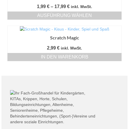
Preisspanne:
1,99
€
–
17,99
€
inkl. MwSt.
1,99 €
AUSFÜHRUNG WÄHLEN
bis
Dieses
17,99 €
Produkt
weist
Scratch Magic
mehrere
Varianten
2,99
€
inkl. MwSt.
auf.
Die
IN DEN WARENKORB
Optionen
können
auf
der
Produktseite
gewählt
werden