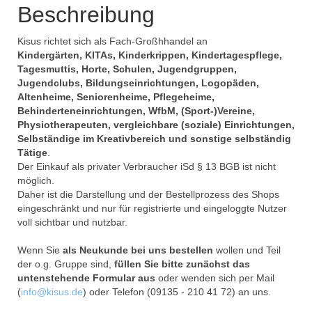
Beschreibung
Kisus richtet sich als Fach-Großhhandel an
Kindergärten, KITAs, Kinderkrippen, Kindertagespflege,
Tagesmuttis, Horte, Schulen, Jugendgruppen,
Jugendclubs, Bildungseinrichtungen, Logopäden,
Altenheime, Seniorenheime, Pflegeheime,
Behinderteneinrichtungen, WfbM, (Sport-)Vereine,
Physiotherapeuten, vergleichbare (soziale) Einrichtungen,
Selbständige im Kreativbereich und sonstige selbständig
Tätige
.
Der Einkauf als privater Verbraucher iSd § 13 BGB ist nicht
möglich.
Daher ist die Darstellung und der Bestellprozess des Shops
eingeschränkt und nur für registrierte und eingeloggte Nutzer
voll sichtbar und nutzbar.
Wenn Sie
als Neukunde bei uns bestellen
wollen und Teil
der o.g. Gruppe sind,
füllen Sie bitte zunächst das
untenstehende Formular aus
oder wenden sich per Mail
(
info@kisus.de
) oder Telefon (09135 - 210 41 72) an uns.