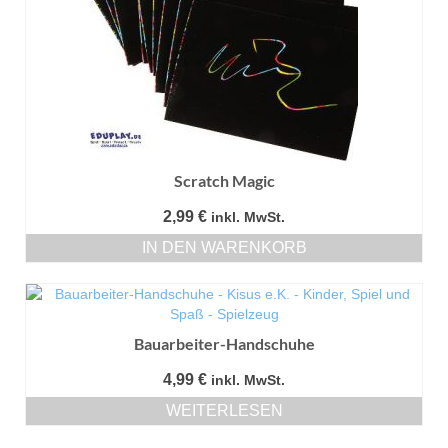
Optionen
können
auf
der
Produktseite
gewählt
werden
Scratch Magic
2,99
€
inkl. MwSt.
IN DEN WARENKORB
Bauarbeiter-Handschuhe
4,99
€
inkl. MwSt.
WEITERLESEN