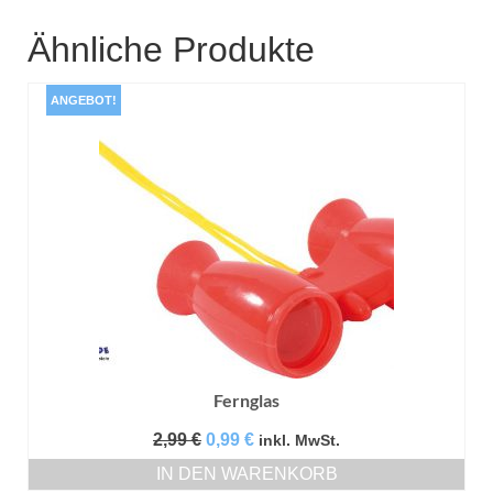
Ähnliche Produkte
ANGEBOT!
Fernglas
Ursprünglicher
Aktueller
2,99
€
0,99
€
inkl. MwSt.
Preis
Preis
IN DEN WARENKORB
war:
ist: