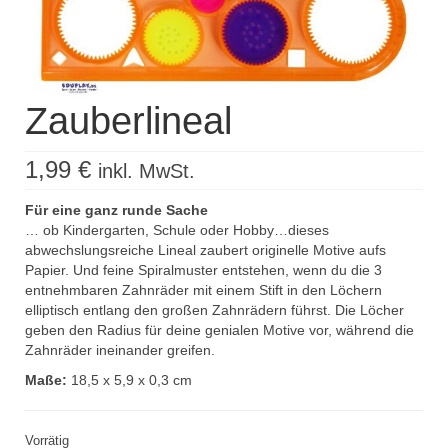
Kisus Katalog anfordern
Newsletter
Zauberlineal
Kontakt
Log In / Mein Konto
1,99
€
inkl. MwSt.
Products
search
Für eine ganz runde Sache
… ob Kindergarten, Schule oder Hobby…dieses
abwechslungsreiche Lineal zaubert originelle Motive aufs
Papier. Und feine Spiralmuster entstehen, wenn du die 3
entnehmbaren Zahnräder mit einem Stift in den Löchern
elliptisch entlang den großen Zahnrädern führst. Die Löcher
geben den Radius für deine genialen Motive vor, während die
Zahnräder ineinander greifen.
Maße:
18,5 x 5,9 x 0,3 cm
Vorrätig