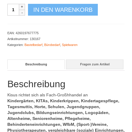
Zauberlineal
IN DEN WARENKORB
Menge
EAN:
4260197677775
Artikelnummer:
130167
Kategorien:
Bastelbedarf
,
Bürobedarf
,
Spielwaren
Beschreibung
Fragen zum Artikel
Beschreibung
Kisus richtet sich als Fach-Großhhandel an
Kindergärten, KITAs, Kinderkrippen, Kindertagespflege,
Tagesmuttis, Horte, Schulen, Jugendgruppen,
Jugendclubs, Bildungseinrichtungen, Logopäden,
Altenheime, Seniorenheime, Pflegeheime,
Behinderteneinrichtungen, WfbM, (Sport-)Vereine,
Physiotherapeuten, vergleichbare (soziale) Einrichtungen,