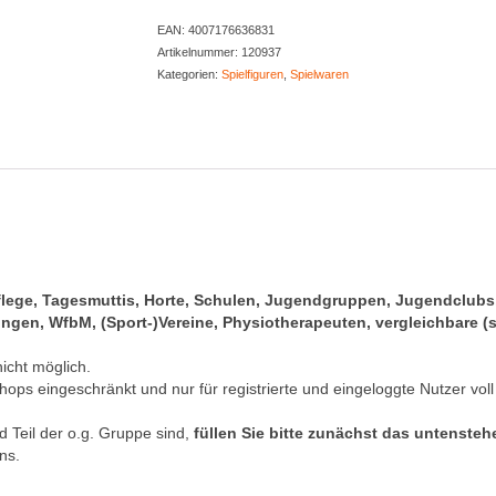
EAN:
4007176636831
Artikelnummer:
120937
Kategorien:
Spielfiguren
,
Spielwaren
pflege, Tagesmuttis, Horte, Schulen, Jugendgruppen, Jugendclub
gen, WfbM, (Sport-)Vereine, Physiotherapeuten, vergleichbare (s
nicht möglich.
hops eingeschränkt und nur für registrierte und eingeloggte Nutzer voll
 Teil der o.g. Gruppe sind,
füllen Sie bitte zunächst das untenste
ns.