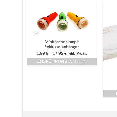
Minitaschenlampe
Schlüsselanhänger
Preisspanne:
1,99
€
–
17,95
€
inkl. MwSt.
1,99 €
AUSFÜHRUNG WÄHLEN
bis
Dieses
17,95 €
Produkt
weist
mehrere
Varianten
auf.
Die
Optionen
können
auf