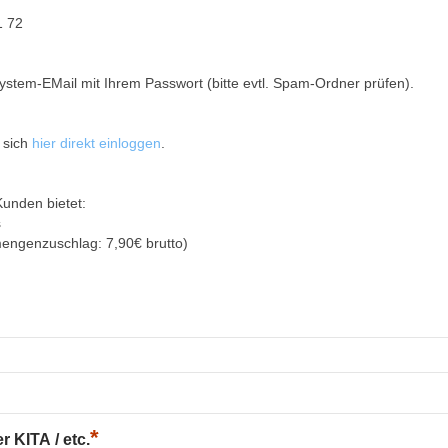
1 72
ystem-EMail mit Ihrem Passwort (bitte evtl. Spam-Ordner prüfen).
 sich
hier direkt einloggen
.
Kunden bietet:
s
mengenzuschlag: 7,90€ brutto)
*
 KITA / etc.