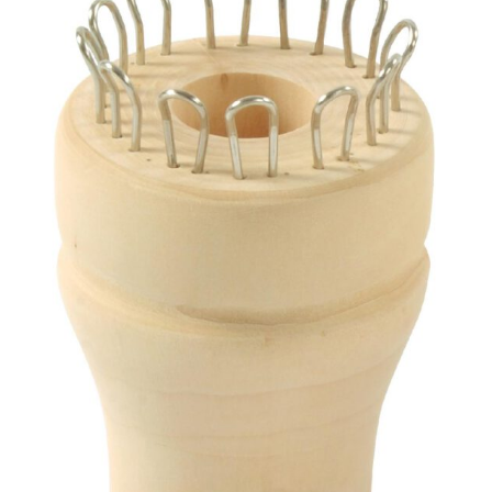
Kisus Katalog anfordern
Newsletter
Kontakt
Log In / Mein Konto
Products
search