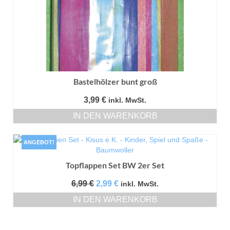
Bastelhölzer bunt groß
3,99
€
inkl. MwSt.
IN DEN WARENKORB
ANGEBOT!
Topflappen Set BW 2er Set
Ursprünglicher
Aktueller
6,99
€
2,99
€
inkl. MwSt.
Preis
Preis
IN DEN WARENKORB
war:
ist:
6,99 €
2,99 €.