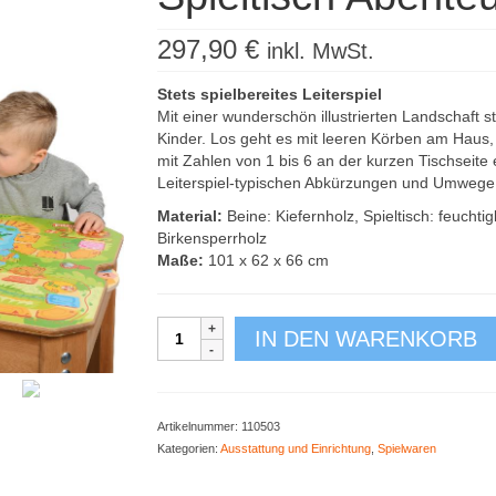
297,90
€
inkl. MwSt.
Stets spielbereites Leiterspiel
Mit einer wunderschön illustrierten Landschaft st
Kinder. Los geht es mit leeren Körben am Haus,
mit Zahlen von 1 bis 6 an der kurzen Tischseite 
Leiterspiel-typischen Abkürzungen und Umwege. A
Material:
Beine: Kiefernholz, Spieltisch: feuchti
Birkensperrholz
Maße:
101 x 62 x 66 cm
Spieltisch
IN DEN WARENKORB
Abenteuer
am
Fluss
Menge
Artikelnummer:
110503
Kategorien:
Ausstattung und Einrichtung
,
Spielwaren