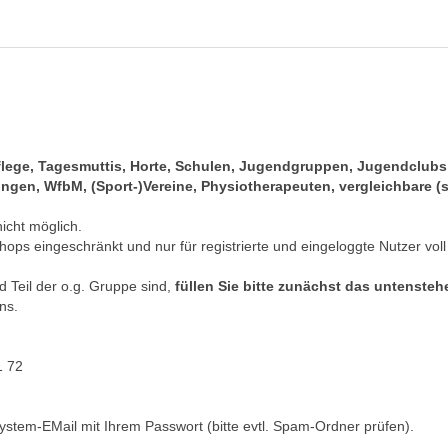
pflege, Tagesmuttis, Horte, Schulen, Jugendgruppen, Jugendclub
gen, WfbM, (Sport-)Vereine, Physiotherapeuten, vergleichbare (s
nicht möglich.
hops eingeschränkt und nur für registrierte und eingeloggte Nutzer voll
 Teil der o.g. Gruppe sind,
füllen Sie bitte zunächst das untenste
ns.
1 72
ystem-EMail mit Ihrem Passwort (bitte evtl. Spam-Ordner prüfen).