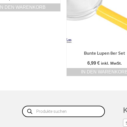
IN DEN WARENKORB
Bunte Lupen 8er Set
6,99
€
inkl. MwSt.
IN DEN WARENKOR
Products
K
search