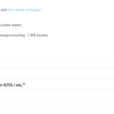
 sich
hier direkt einloggen
.
Kunden bietet:
s
mengenzuschlag: 7,90€ brutto)
*
 KITA / etc.