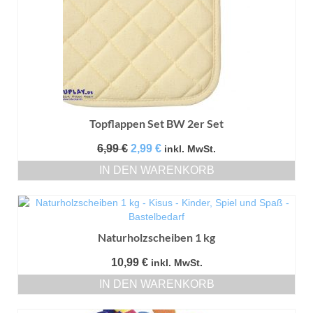
Topflappen Set BW 2er Set
Ursprünglicher
Aktueller
6,99
€
2,99
€
inkl. MwSt.
Preis
Preis
IN DEN WARENKORB
war:
ist:
6,99 €
2,99 €.
Naturholzscheiben 1 kg
10,99
€
inkl. MwSt.
IN DEN WARENKORB