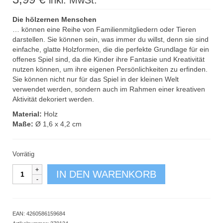
inkl. MwSt.
Die hölzernen Menschen
… können eine Reihe von Familienmitgliedern oder Tieren
darstellen. Sie können sein, was immer du willst, denn sie sind
einfache, glatte Holzformen, die die perfekte Grundlage für ein
offenes Spiel sind, da die Kinder ihre Fantasie und Kreativität
nutzen können, um ihre eigenen Persönlichkeiten zu erfinden.
Sie können nicht nur für das Spiel in der kleinen Welt
verwendet werden, sondern auch im Rahmen einer kreativen
Aktivität dekoriert werden.
Material:
Holz
Maße:
Ø 1,6 x 4,2 cm
Vorrätig
Menschen
IN DEN WARENKORB
aus
Holz
10er
Set
EAN:
4260586159684
klein