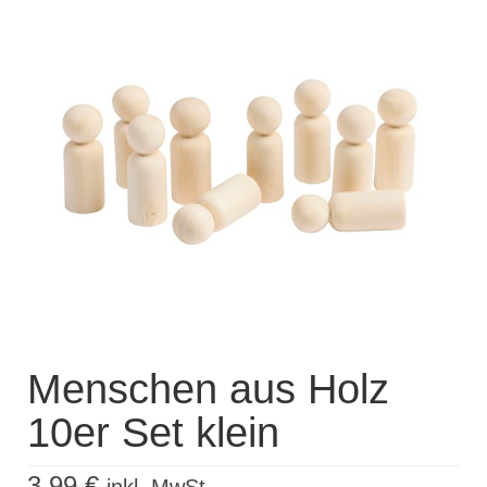
Kisus Katalog anfordern
Newsletter
Kontakt
Log In / Mein Konto
Products
search
Menschen aus Holz
10er Set klein
3,99
€